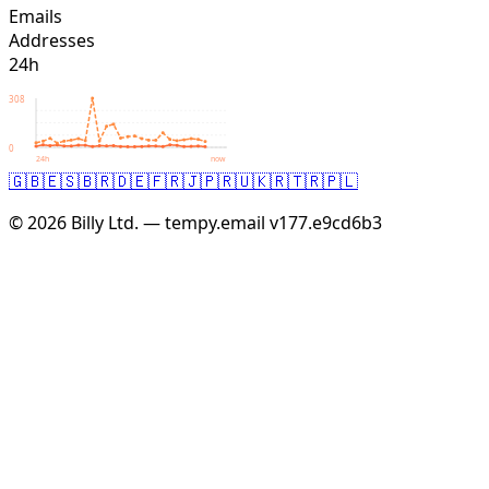
Emails
Addresses
24h
308
0
24h
now
🇬🇧
🇪🇸
🇧🇷
🇩🇪
🇫🇷
🇯🇵
🇷🇺
🇰🇷
🇹🇷
🇵🇱
© 2026 Billy Ltd. — tempy.email
v177.e9cd6b3