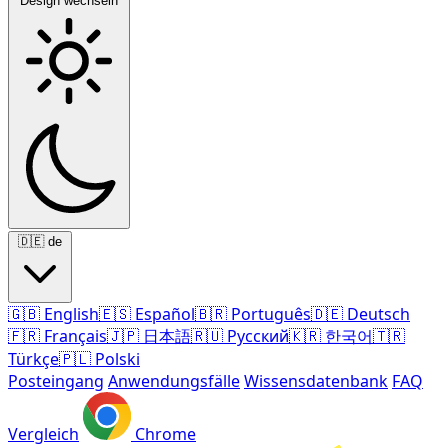
Design wechseln
🇩🇪
de
🇬🇧
English
🇪🇸
Español
🇧🇷
Português
🇩🇪
Deutsch
🇫🇷
Français
🇯🇵
日本語
🇷🇺
Русский
🇰🇷
한국어
🇹🇷
Türkçe
🇵🇱
Polski
Posteingang
Anwendungsfälle
Wissensdatenbank
FAQ
Vergleich
Chrome