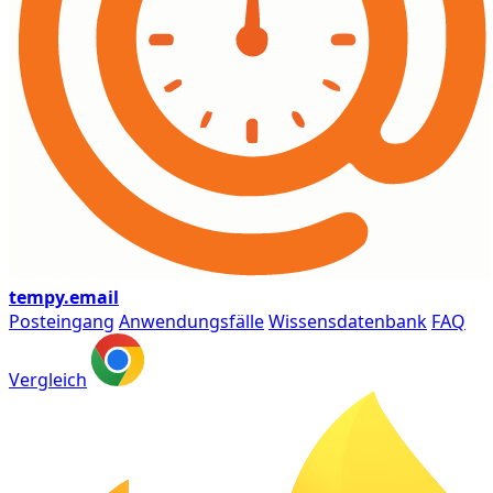
tempy
.email
Posteingang
Anwendungsfälle
Wissensdatenbank
FAQ
Vergleich