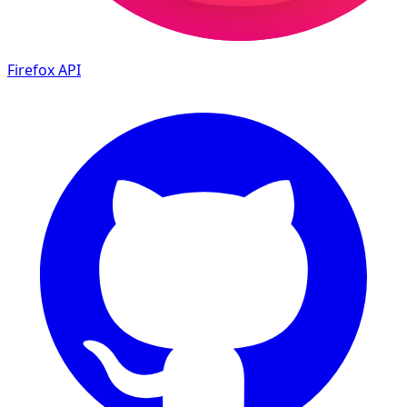
Firefox
API