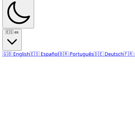
🇪🇸
es
🇬🇧
English
🇪🇸
Español
🇧🇷
Português
🇩🇪
Deutsch
🇫🇷