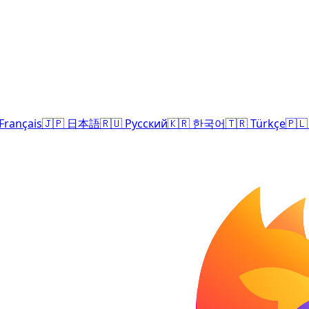
Français
🇯🇵
日本語
🇷🇺
Русский
🇰🇷
한국어
🇹🇷
Türkçe
🇵🇱