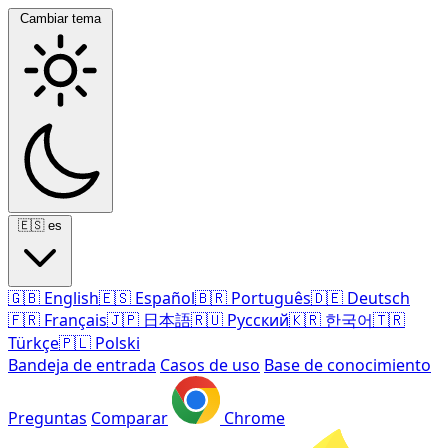
Cambiar tema
🇪🇸
es
🇬🇧
English
🇪🇸
Español
🇧🇷
Português
🇩🇪
Deutsch
🇫🇷
Français
🇯🇵
日本語
🇷🇺
Русский
🇰🇷
한국어
🇹🇷
Türkçe
🇵🇱
Polski
Bandeja de entrada
Casos de uso
Base de conocimiento
Preguntas
Comparar
Chrome