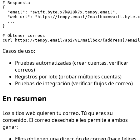
# Respuesta

{

  "email": "swift.byte.x7k@28k7x.tempy.email",

  "web_url": "https://tempy.email/?mailbox=swift.byte.x
  ...

}

# Obtener correos

Casos de uso:
Pruebas automatizadas (crear cuentas, verificar
correos)
Registros por lote (probar múltiples cuentas)
Pruebas de integración (verificar flujos de correo)
En resumen
Los sitios web quieren tu correo. Tú quieres su
contenido. El correo desechable les permite a ambos
ganar:
Ellos obtienen una dirección de correo (hace felices