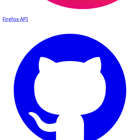
Firefox
API