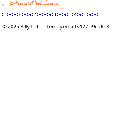
0
24h
now
🇬🇧
🇪🇸
🇧🇷
🇩🇪
🇫🇷
🇯🇵
🇷🇺
🇰🇷
🇹🇷
🇵🇱
© 2026 Billy Ltd. — tempy.email
v177.e9cd6b3