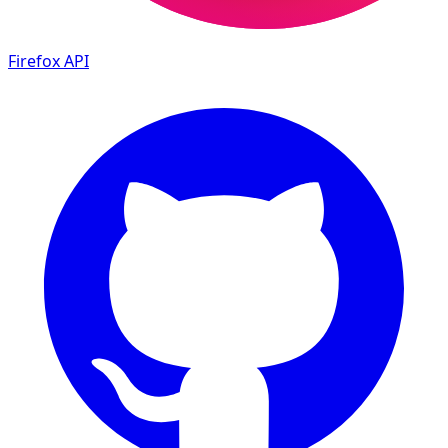
Firefox
API