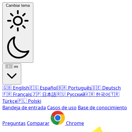
Cambiar tema
🇪🇸
es
🇬🇧
English
🇪🇸
Español
🇧🇷
Português
🇩🇪
Deutsch
🇫🇷
Français
🇯🇵
日本語
🇷🇺
Русский
🇰🇷
한국어
🇹🇷
Türkçe
🇵🇱
Polski
Bandeja de entrada
Casos de uso
Base de conocimiento
Preguntas
Comparar
Chrome