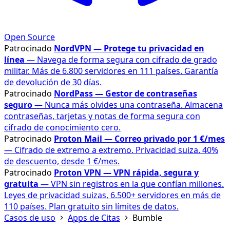
Open Source
Patrocinado
NordVPN — Protege tu privacidad en
línea
— Navega de forma segura con cifrado de grado
militar. Más de 6.800 servidores en 111 países. Garantía
de devolución de 30 días.
Patrocinado
NordPass — Gestor de contraseñas
seguro
— Nunca más olvides una contraseña. Almacena
contraseñas, tarjetas y notas de forma segura con
cifrado de conocimiento cero.
Patrocinado
Proton Mail — Correo privado por 1 €/mes
— Cifrado de extremo a extremo. Privacidad suiza. 40%
de descuento, desde 1 €/mes.
Patrocinado
Proton VPN — VPN rápida, segura y
gratuita
— VPN sin registros en la que confían millones.
Leyes de privacidad suizas, 6.500+ servidores en más de
110 países. Plan gratuito sin límites de datos.
Casos de uso
Apps de Citas
Bumble