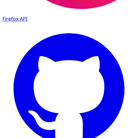
Firefox
API