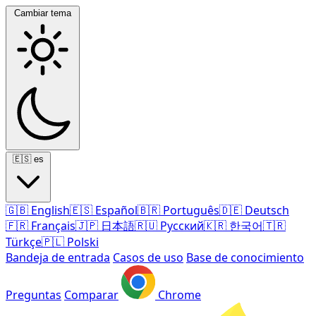
Cambiar tema
🇪🇸
es
🇬🇧
English
🇪🇸
Español
🇧🇷
Português
🇩🇪
Deutsch
🇫🇷
Français
🇯🇵
日本語
🇷🇺
Русский
🇰🇷
한국어
🇹🇷
Türkçe
🇵🇱
Polski
Bandeja de entrada
Casos de uso
Base de conocimiento
Preguntas
Comparar
Chrome