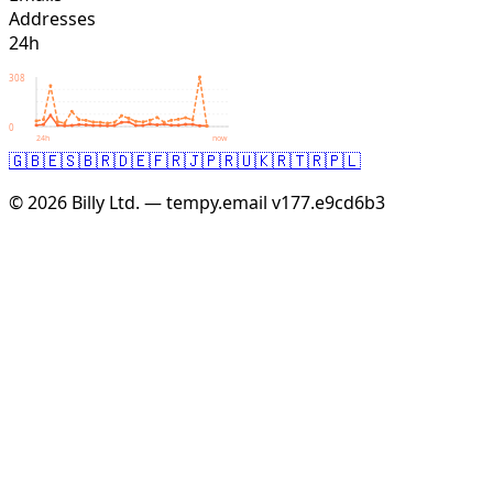
Addresses
24h
308
0
24h
now
🇬🇧
🇪🇸
🇧🇷
🇩🇪
🇫🇷
🇯🇵
🇷🇺
🇰🇷
🇹🇷
🇵🇱
© 2026 Billy Ltd. — tempy.email
v177.e9cd6b3