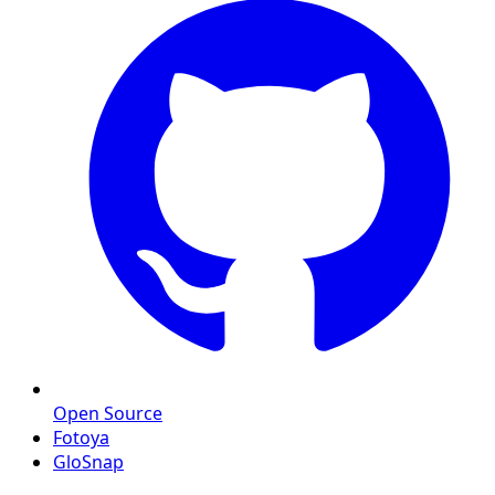
Open Source
Fotoya
GloSnap