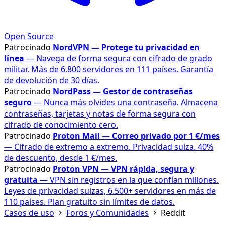
Open Source
Patrocinado
NordVPN — Protege tu privacidad en
línea
— Navega de forma segura con cifrado de grado
militar. Más de 6.800 servidores en 111 países. Garantía
de devolución de 30 días.
Patrocinado
NordPass — Gestor de contraseñas
seguro
— Nunca más olvides una contraseña. Almacena
contraseñas, tarjetas y notas de forma segura con
cifrado de conocimiento cero.
Patrocinado
Proton Mail — Correo privado por 1 €/mes
— Cifrado de extremo a extremo. Privacidad suiza. 40%
de descuento, desde 1 €/mes.
Patrocinado
Proton VPN — VPN rápida, segura y
gratuita
— VPN sin registros en la que confían millones.
Leyes de privacidad suizas, 6.500+ servidores en más de
110 países. Plan gratuito sin límites de datos.
Casos de uso
Foros y Comunidades
Reddit