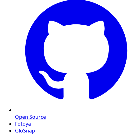
Open Source
Fotoya
GloSnap