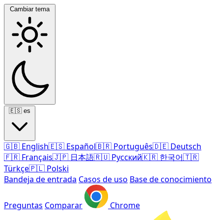
Cambiar tema
🇪🇸
es
🇬🇧
English
🇪🇸
Español
🇧🇷
Português
🇩🇪
Deutsch
🇫🇷
Français
🇯🇵
日本語
🇷🇺
Русский
🇰🇷
한국어
🇹🇷
Türkçe
🇵🇱
Polski
Bandeja de entrada
Casos de uso
Base de conocimiento
Preguntas
Comparar
Chrome