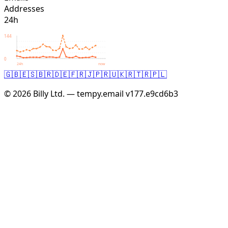
Addresses
24h
144
0
24h
now
🇬🇧
🇪🇸
🇧🇷
🇩🇪
🇫🇷
🇯🇵
🇷🇺
🇰🇷
🇹🇷
🇵🇱
© 2026 Billy Ltd. — tempy.email
v177.e9cd6b3