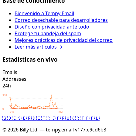
Base de conocimiento
Bienvenido a Tempy Email
Correo desechable para desarrolladores
Diseño con privacidad ante todo
Protege tu bandeja del spam
Mejores prácticas de privacidad del correo
Leer más artículos →
Estadísticas en vivo
Emails
Addresses
24h
308
0
24h
now
🇬🇧
🇪🇸
🇧🇷
🇩🇪
🇫🇷
🇯🇵
🇷🇺
🇰🇷
🇹🇷
🇵🇱
© 2026 Billy Ltd. — tempy.email
v177.e9cd6b3