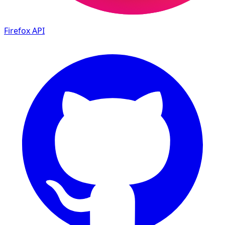
Firefox
API