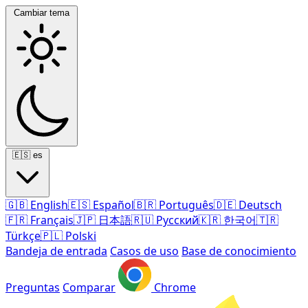
Cambiar tema
🇪🇸
es
🇬🇧
English
🇪🇸
Español
🇧🇷
Português
🇩🇪
Deutsch
🇫🇷
Français
🇯🇵
日本語
🇷🇺
Русский
🇰🇷
한국어
🇹🇷
Türkçe
🇵🇱
Polski
Bandeja de entrada
Casos de uso
Base de conocimiento
Preguntas
Comparar
Chrome