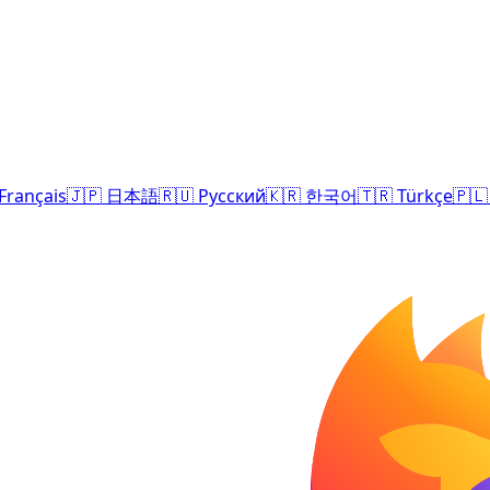
Français
🇯🇵
日本語
🇷🇺
Русский
🇰🇷
한국어
🇹🇷
Türkçe
🇵🇱