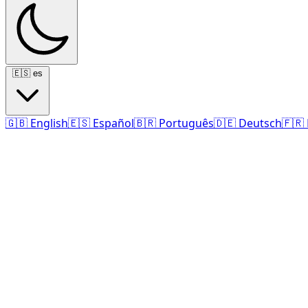
🇪🇸
es
🇬🇧
English
🇪🇸
Español
🇧🇷
Português
🇩🇪
Deutsch
🇫🇷