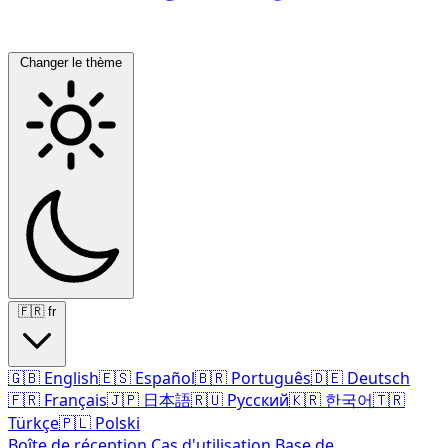
Changer le thème
🇫🇷
fr
🇬🇧
English
🇪🇸
Español
🇧🇷
Português
🇩🇪
Deutsch
🇫🇷
Français
🇯🇵
日本語
🇷🇺
Русский
🇰🇷
한국어
🇹🇷
Türkçe
🇵🇱
Polski
Boîte de réception
Cas d'utilisation
Base de