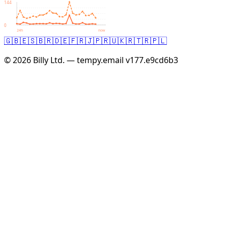
144
0
24h
now
🇬🇧
🇪🇸
🇧🇷
🇩🇪
🇫🇷
🇯🇵
🇷🇺
🇰🇷
🇹🇷
🇵🇱
© 2026 Billy Ltd. — tempy.email
v177.e9cd6b3