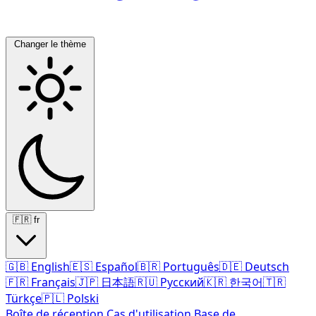
Changer le thème
🇫🇷
fr
🇬🇧
English
🇪🇸
Español
🇧🇷
Português
🇩🇪
Deutsch
🇫🇷
Français
🇯🇵
日本語
🇷🇺
Русский
🇰🇷
한국어
🇹🇷
Türkçe
🇵🇱
Polski
Boîte de réception
Cas d'utilisation
Base de