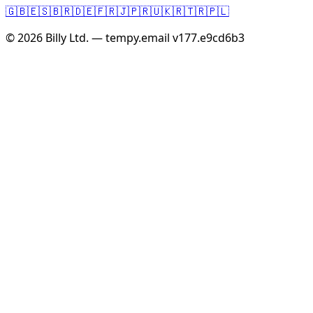
🇬🇧
🇪🇸
🇧🇷
🇩🇪
🇫🇷
🇯🇵
🇷🇺
🇰🇷
🇹🇷
🇵🇱
© 2026 Billy Ltd. — tempy.email
v177.e9cd6b3