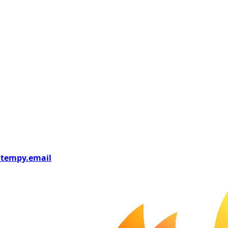
tempy
.email