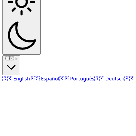
🇫🇷
fr
🇬🇧
English
🇪🇸
Español
🇧🇷
Português
🇩🇪
Deutsch
🇫🇷