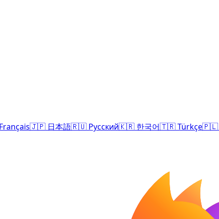
Français
🇯🇵
日本語
🇷🇺
Русский
🇰🇷
한국어
🇹🇷
Türkçe
🇵🇱