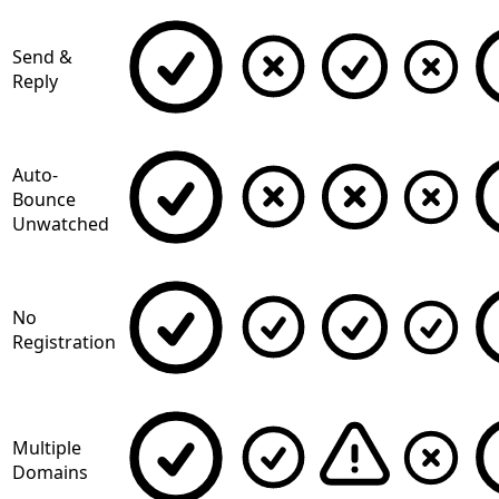
Send &
Reply
Auto-
Bounce
Unwatched
No
Registration
Multiple
Domains