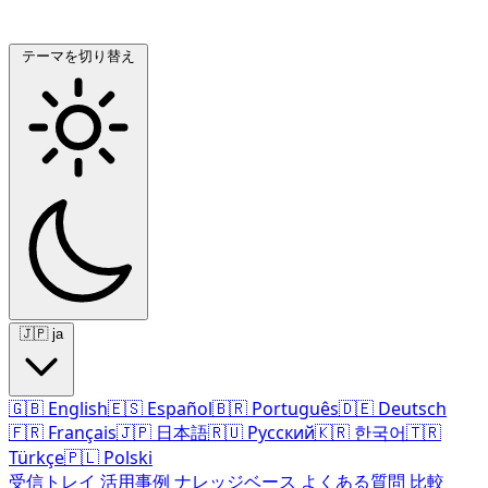
テーマを切り替え
🇯🇵
ja
🇬🇧
English
🇪🇸
Español
🇧🇷
Português
🇩🇪
Deutsch
🇫🇷
Français
🇯🇵
日本語
🇷🇺
Русский
🇰🇷
한국어
🇹🇷
Türkçe
🇵🇱
Polski
受信トレイ
活用事例
ナレッジベース
よくある質問
比較