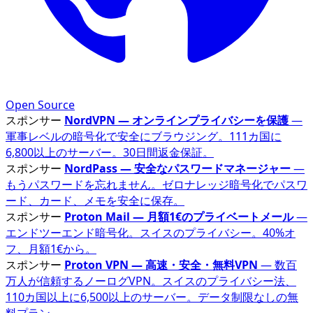
Open Source
スポンサー
NordVPN — オンラインプライバシーを保護
—
軍事レベルの暗号化で安全にブラウジング。111カ国に
6,800以上のサーバー。30日間返金保証。
スポンサー
NordPass — 安全なパスワードマネージャー
—
もうパスワードを忘れません。ゼロナレッジ暗号化でパスワ
ード、カード、メモを安全に保存。
スポンサー
Proton Mail — 月額1€のプライベートメール
—
エンドツーエンド暗号化。スイスのプライバシー。40%オ
フ、月額1€から。
スポンサー
Proton VPN — 高速・安全・無料VPN
— 数百
万人が信頼するノーログVPN。スイスのプライバシー法、
110カ国以上に6,500以上のサーバー。データ制限なしの無