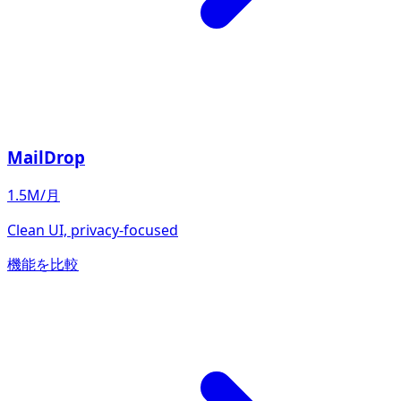
MailDrop
1.5M/月
Clean UI, privacy-focused
機能を比較