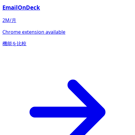
EmailOnDeck
2M/月
Chrome extension available
機能を比較