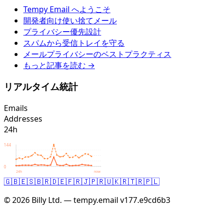
Tempy Email へようこそ
開発者向け使い捨てメール
プライバシー優先設計
スパムから受信トレイを守る
メールプライバシーのベストプラクティス
もっと記事を読む →
リアルタイム統計
Emails
Addresses
24h
144
0
24h
now
🇬🇧
🇪🇸
🇧🇷
🇩🇪
🇫🇷
🇯🇵
🇷🇺
🇰🇷
🇹🇷
🇵🇱
© 2026 Billy Ltd. — tempy.email
v177.e9cd6b3