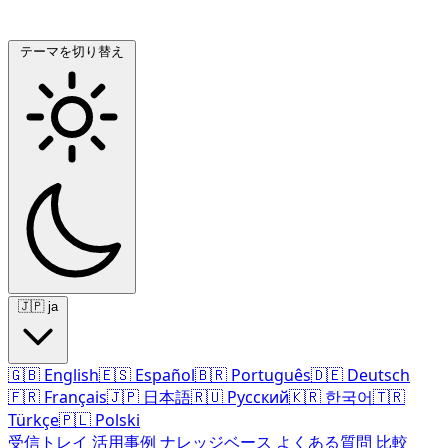
テーマを切り替え
🇯🇵
ja
🇬🇧
English
🇪🇸
Español
🇧🇷
Português
🇩🇪
Deutsch
🇫🇷
Français
🇯🇵
日本語
🇷🇺
Русский
🇰🇷
한국어
🇹🇷
Türkçe
🇵🇱
Polski
受信トレイ
活用事例
ナレッジベース
よくある質問
比較