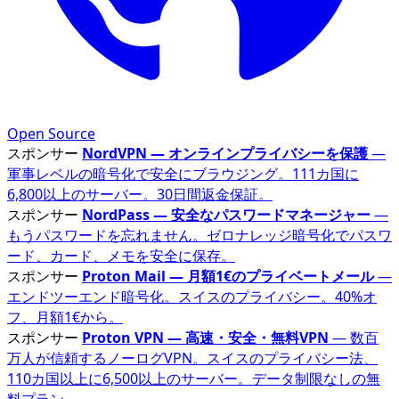
Open Source
スポンサー
NordVPN — オンラインプライバシーを保護
—
軍事レベルの暗号化で安全にブラウジング。111カ国に
6,800以上のサーバー。30日間返金保証。
スポンサー
NordPass — 安全なパスワードマネージャー
—
もうパスワードを忘れません。ゼロナレッジ暗号化でパスワ
ード、カード、メモを安全に保存。
スポンサー
Proton Mail — 月額1€のプライベートメール
—
エンドツーエンド暗号化。スイスのプライバシー。40%オ
フ、月額1€から。
スポンサー
Proton VPN — 高速・安全・無料VPN
— 数百
万人が信頼するノーログVPN。スイスのプライバシー法、
110カ国以上に6,500以上のサーバー。データ制限なしの無