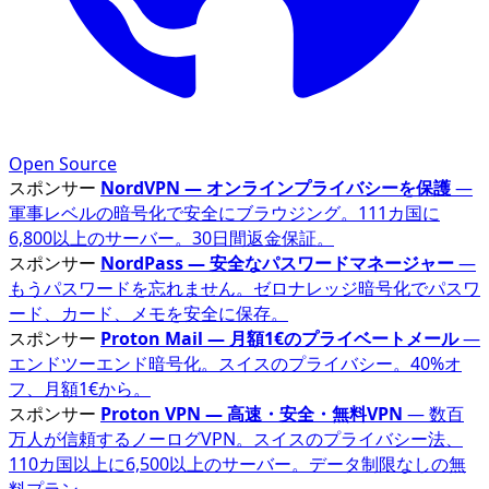
Open Source
スポンサー
NordVPN — オンラインプライバシーを保護
—
軍事レベルの暗号化で安全にブラウジング。111カ国に
6,800以上のサーバー。30日間返金保証。
スポンサー
NordPass — 安全なパスワードマネージャー
—
もうパスワードを忘れません。ゼロナレッジ暗号化でパスワ
ード、カード、メモを安全に保存。
スポンサー
Proton Mail — 月額1€のプライベートメール
—
エンドツーエンド暗号化。スイスのプライバシー。40%オ
フ、月額1€から。
スポンサー
Proton VPN — 高速・安全・無料VPN
— 数百
万人が信頼するノーログVPN。スイスのプライバシー法、
110カ国以上に6,500以上のサーバー。データ制限なしの無