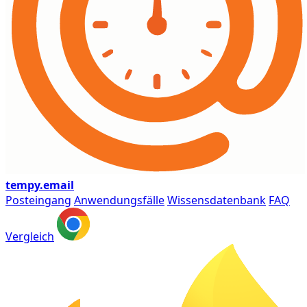
tempy
.email
Posteingang
Anwendungsfälle
Wissensdatenbank
FAQ
Vergleich