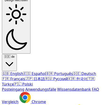
Design wechseln
🇩🇪
de
🇬🇧
English
🇪🇸
Español
🇧🇷
Português
🇩🇪
Deutsch
🇫🇷
Français
🇯🇵
日本語
🇷🇺
Русский
🇰🇷
한국어
🇹🇷
Türkçe
🇵🇱
Polski
Posteingang
Anwendungsfälle
Wissensdatenbank
FAQ
Vergleich
Chrome