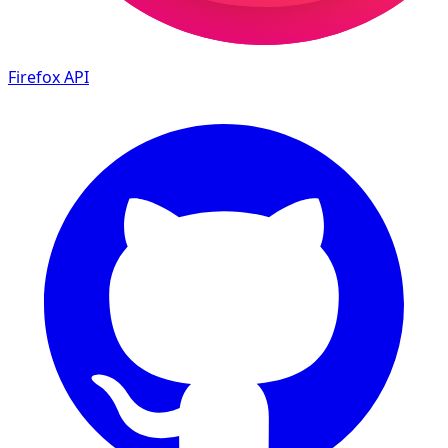
Firefox
API