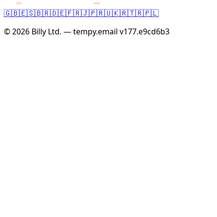
24h
now
🇬🇧
🇪🇸
🇧🇷
🇩🇪
🇫🇷
🇯🇵
🇷🇺
🇰🇷
🇹🇷
🇵🇱
© 2026 Billy Ltd. — tempy.email
v177.e9cd6b3