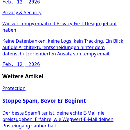
Feb. 12, 2026
Privacy & Security
Wie wir Tempy.email mit Privacy-First-Design gebaut
haben
Keine Datenbanken, keine Logs, kein Tracking. Ein Blick
auf die Architekturentscheidungen hinter dem
datenschutzorientierten Ansatz von tempy.email.
Feb. 12, 2026
Weitere Artikel
Protection
Stoppe Spam, Bevor Er Beginnt
Der beste Spamfilter ist, deine echte E-Mail nie
preiszugeben. Erfahre, wie Wegwerf-E-Mail deinen
Posteingang sauber hält.