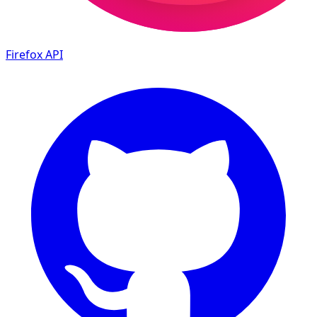
Firefox
API