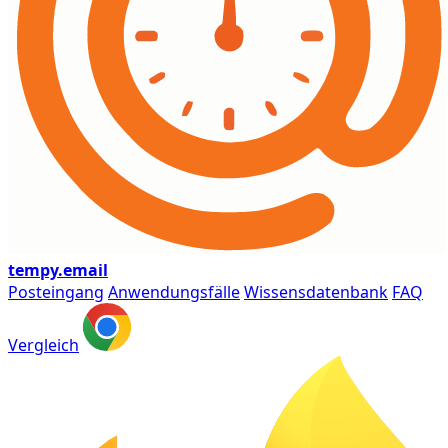
tempy
.email
Posteingang
Anwendungsfälle
Wissensdatenbank
FAQ
Vergleich