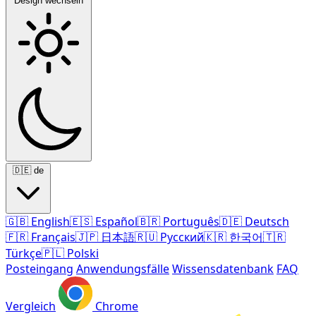
Design wechseln
🇩🇪
de
🇬🇧
English
🇪🇸
Español
🇧🇷
Português
🇩🇪
Deutsch
🇫🇷
Français
🇯🇵
日本語
🇷🇺
Русский
🇰🇷
한국어
🇹🇷
Türkçe
🇵🇱
Polski
Posteingang
Anwendungsfälle
Wissensdatenbank
FAQ
Vergleich
Chrome