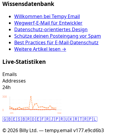
Wissensdatenbank
Willkommen bei Tempy Email
Wegwerf-E-Mail für Entwickler
Datenschutz-orientiertes Design
Schütze deinen Posteingang vor Spam
Best Practices für E-Mail-Datenschutz
Weitere Artikel lesen →
Live-Statistiken
Emails
Addresses
24h
308
0
24h
now
🇬🇧
🇪🇸
🇧🇷
🇩🇪
🇫🇷
🇯🇵
🇷🇺
🇰🇷
🇹🇷
🇵🇱
© 2026 Billy Ltd. — tempy.email
v177.e9cd6b3