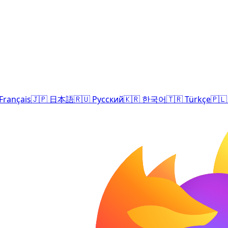
Français
🇯🇵
日本語
🇷🇺
Русский
🇰🇷
한국어
🇹🇷
Türkçe
🇵🇱