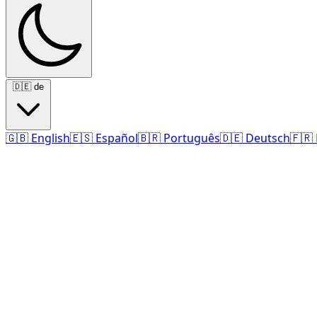
🇩🇪
de
🇬🇧
English
🇪🇸
Español
🇧🇷
Português
🇩🇪
Deutsch
🇫🇷