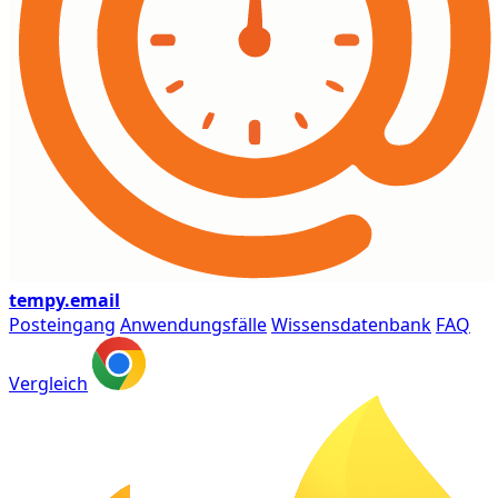
tempy
.email
Posteingang
Anwendungsfälle
Wissensdatenbank
FAQ
Vergleich