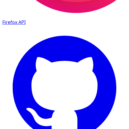
Firefox
API