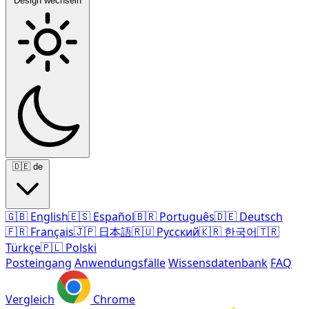
Design wechseln
🇩🇪
de
🇬🇧
English
🇪🇸
Español
🇧🇷
Português
🇩🇪
Deutsch
🇫🇷
Français
🇯🇵
日本語
🇷🇺
Русский
🇰🇷
한국어
🇹🇷
Türkçe
🇵🇱
Polski
Posteingang
Anwendungsfälle
Wissensdatenbank
FAQ
Vergleich
Chrome