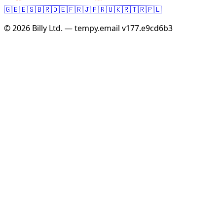
🇬🇧
🇪🇸
🇧🇷
🇩🇪
🇫🇷
🇯🇵
🇷🇺
🇰🇷
🇹🇷
🇵🇱
© 2026 Billy Ltd. — tempy.email
v177.e9cd6b3