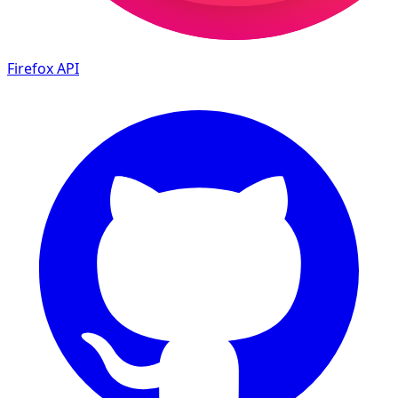
Firefox
API