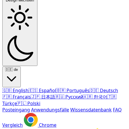
Design wechseln
🇩🇪
de
🇬🇧
English
🇪🇸
Español
🇧🇷
Português
🇩🇪
Deutsch
🇫🇷
Français
🇯🇵
日本語
🇷🇺
Русский
🇰🇷
한국어
🇹🇷
Türkçe
🇵🇱
Polski
Posteingang
Anwendungsfälle
Wissensdatenbank
FAQ
Vergleich
Chrome