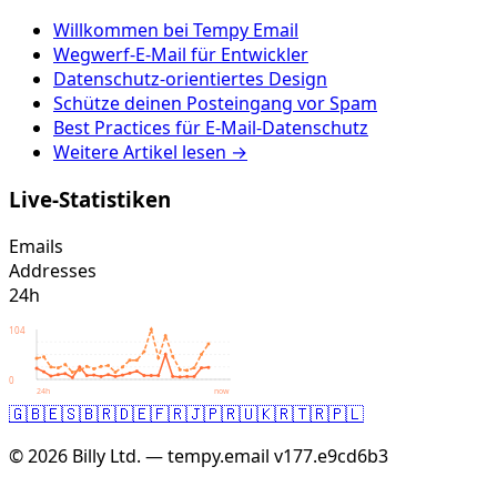
Willkommen bei Tempy Email
Wegwerf-E-Mail für Entwickler
Datenschutz-orientiertes Design
Schütze deinen Posteingang vor Spam
Best Practices für E-Mail-Datenschutz
Weitere Artikel lesen →
Live-Statistiken
Emails
Addresses
24h
104
0
24h
now
🇬🇧
🇪🇸
🇧🇷
🇩🇪
🇫🇷
🇯🇵
🇷🇺
🇰🇷
🇹🇷
🇵🇱
© 2026 Billy Ltd. — tempy.email
v177.e9cd6b3