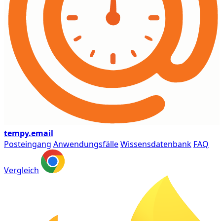
tempy
.email
Posteingang
Anwendungsfälle
Wissensdatenbank
FAQ
Vergleich