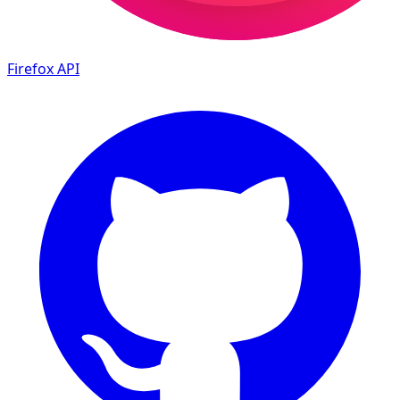
Firefox
API