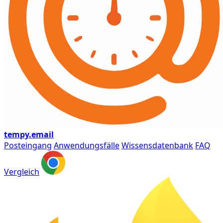
tempy
.email
Posteingang
Anwendungsfälle
Wissensdatenbank
FAQ
Vergleich