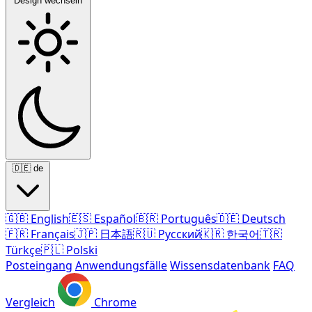
Design wechseln
🇩🇪
de
🇬🇧
English
🇪🇸
Español
🇧🇷
Português
🇩🇪
Deutsch
🇫🇷
Français
🇯🇵
日本語
🇷🇺
Русский
🇰🇷
한국어
🇹🇷
Türkçe
🇵🇱
Polski
Posteingang
Anwendungsfälle
Wissensdatenbank
FAQ
Vergleich
Chrome