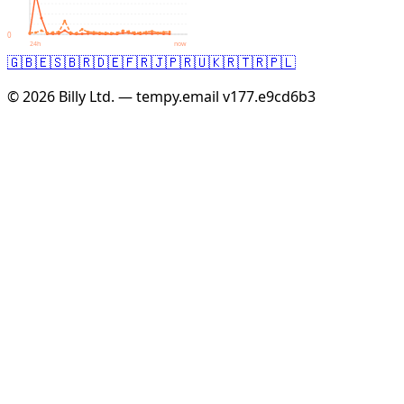
0
24h
now
🇬🇧
🇪🇸
🇧🇷
🇩🇪
🇫🇷
🇯🇵
🇷🇺
🇰🇷
🇹🇷
🇵🇱
© 2026 Billy Ltd. — tempy.email
v177.e9cd6b3