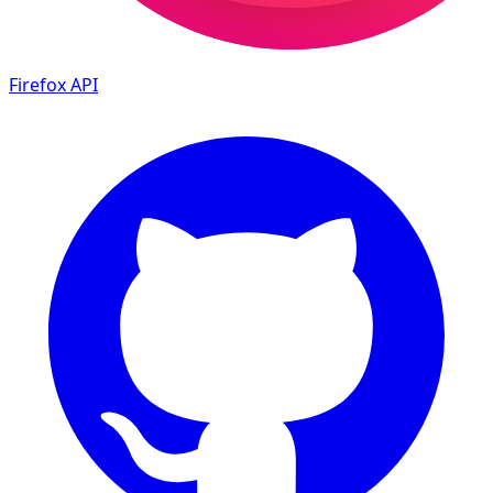
Firefox
API