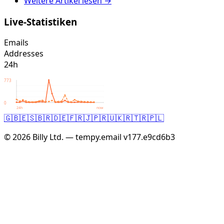
Weitere Artikel lesen →
Live-Statistiken
Emails
Addresses
24h
773
0
24h
now
🇬🇧
🇪🇸
🇧🇷
🇩🇪
🇫🇷
🇯🇵
🇷🇺
🇰🇷
🇹🇷
🇵🇱
© 2026 Billy Ltd. — tempy.email
v177.e9cd6b3