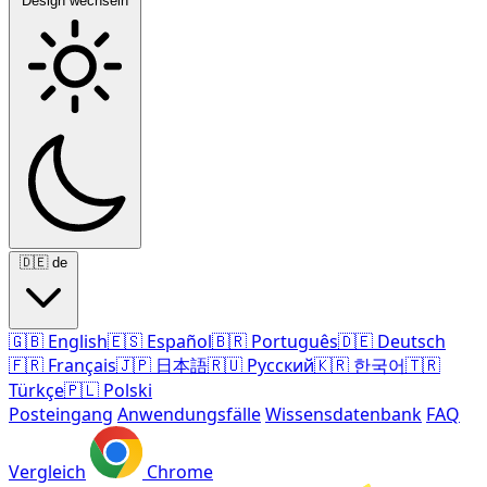
Design wechseln
🇩🇪
de
🇬🇧
English
🇪🇸
Español
🇧🇷
Português
🇩🇪
Deutsch
🇫🇷
Français
🇯🇵
日本語
🇷🇺
Русский
🇰🇷
한국어
🇹🇷
Türkçe
🇵🇱
Polski
Posteingang
Anwendungsfälle
Wissensdatenbank
FAQ
Vergleich
Chrome