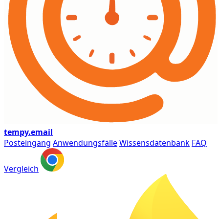
tempy
.email
Posteingang
Anwendungsfälle
Wissensdatenbank
FAQ
Vergleich