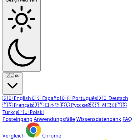
Design wechseln
🇩🇪
de
🇬🇧
English
🇪🇸
Español
🇧🇷
Português
🇩🇪
Deutsch
🇫🇷
Français
🇯🇵
日本語
🇷🇺
Русский
🇰🇷
한국어
🇹🇷
Türkçe
🇵🇱
Polski
Posteingang
Anwendungsfälle
Wissensdatenbank
FAQ
Vergleich
Chrome