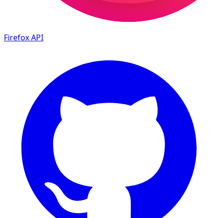
Firefox
API