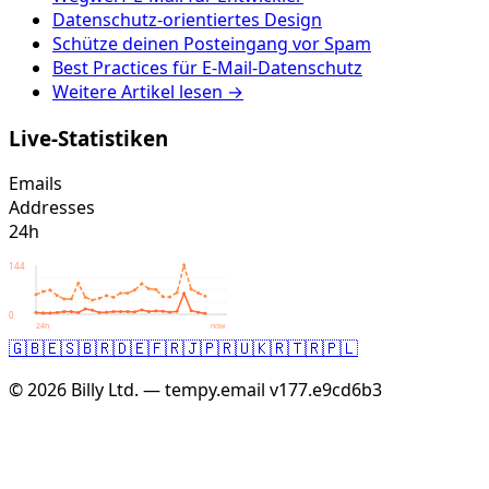
Datenschutz-orientiertes Design
Schütze deinen Posteingang vor Spam
Best Practices für E-Mail-Datenschutz
Weitere Artikel lesen →
Live-Statistiken
Emails
Addresses
24h
144
0
24h
now
🇬🇧
🇪🇸
🇧🇷
🇩🇪
🇫🇷
🇯🇵
🇷🇺
🇰🇷
🇹🇷
🇵🇱
© 2026 Billy Ltd. — tempy.email
v177.e9cd6b3