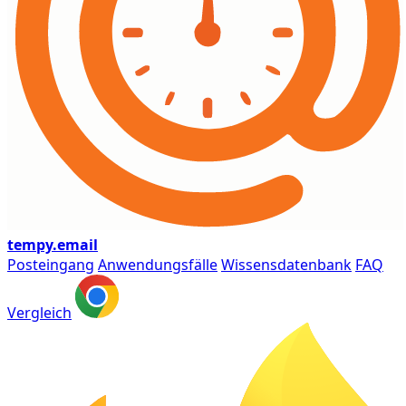
tempy
.email
Posteingang
Anwendungsfälle
Wissensdatenbank
FAQ
Vergleich