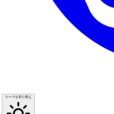
テーマを切り替え