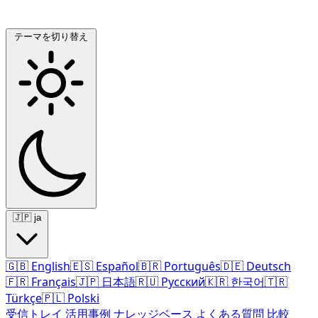
テーマを切り替え
🇯🇵
ja
🇬🇧
English
🇪🇸
Español
🇧🇷
Português
🇩🇪
Deutsch
🇫🇷
Français
🇯🇵
日本語
🇷🇺
Русский
🇰🇷
한국어
🇹🇷
Türkçe
🇵🇱
Polski
受信トレイ
活用事例
ナレッジベース
よくある質問
比較