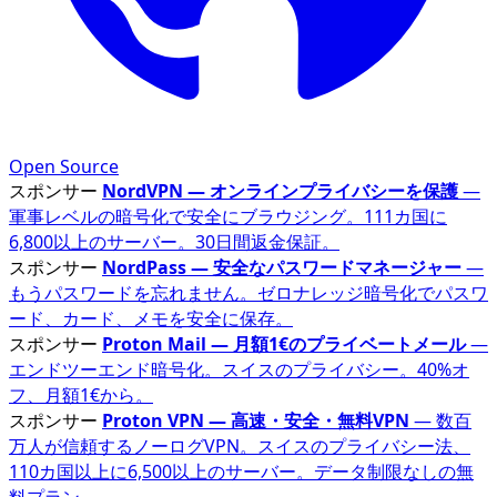
Open Source
スポンサー
NordVPN — オンラインプライバシーを保護
—
軍事レベルの暗号化で安全にブラウジング。111カ国に
6,800以上のサーバー。30日間返金保証。
スポンサー
NordPass — 安全なパスワードマネージャー
—
もうパスワードを忘れません。ゼロナレッジ暗号化でパスワ
ード、カード、メモを安全に保存。
スポンサー
Proton Mail — 月額1€のプライベートメール
—
エンドツーエンド暗号化。スイスのプライバシー。40%オ
フ、月額1€から。
スポンサー
Proton VPN — 高速・安全・無料VPN
— 数百
万人が信頼するノーログVPN。スイスのプライバシー法、
110カ国以上に6,500以上のサーバー。データ制限なしの無