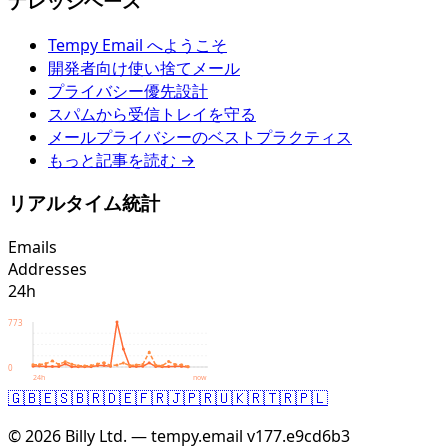
ナレッジベース
Tempy Email へようこそ
開発者向け使い捨てメール
プライバシー優先設計
スパムから受信トレイを守る
メールプライバシーのベストプラクティス
もっと記事を読む →
リアルタイム統計
Emails
Addresses
24h
773
0
24h
now
🇬🇧
🇪🇸
🇧🇷
🇩🇪
🇫🇷
🇯🇵
🇷🇺
🇰🇷
🇹🇷
🇵🇱
© 2026 Billy Ltd. — tempy.email
v177.e9cd6b3