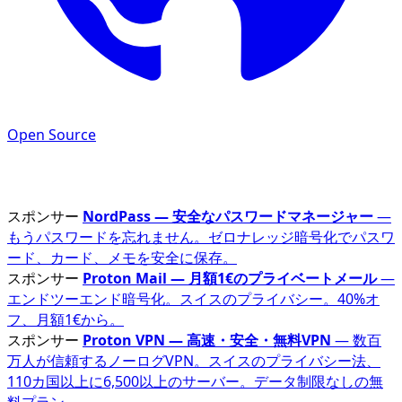
Open Source
スポンサー
NordVPN — オンラインプライバシーを保護
—
軍事レベルの暗号化で安全にブラウジング。111カ国に
6,800以上のサーバー。30日間返金保証。
スポンサー
NordPass — 安全なパスワードマネージャー
—
もうパスワードを忘れません。ゼロナレッジ暗号化でパスワ
ード、カード、メモを安全に保存。
スポンサー
Proton Mail — 月額1€のプライベートメール
—
エンドツーエンド暗号化。スイスのプライバシー。40%オ
フ、月額1€から。
スポンサー
Proton VPN — 高速・安全・無料VPN
— 数百
万人が信頼するノーログVPN。スイスのプライバシー法、
110カ国以上に6,500以上のサーバー。データ制限なしの無