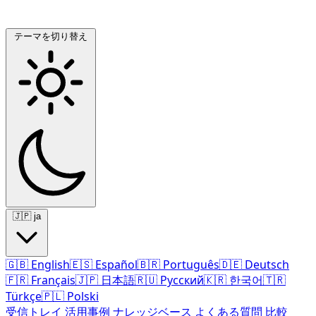
テーマを切り替え
🇯🇵
ja
🇬🇧
English
🇪🇸
Español
🇧🇷
Português
🇩🇪
Deutsch
🇫🇷
Français
🇯🇵
日本語
🇷🇺
Русский
🇰🇷
한국어
🇹🇷
Türkçe
🇵🇱
Polski
受信トレイ
活用事例
ナレッジベース
よくある質問
比較