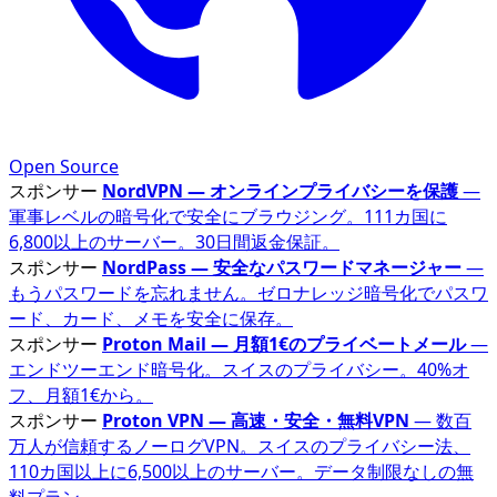
Open Source
スポンサー
NordVPN — オンラインプライバシーを保護
—
軍事レベルの暗号化で安全にブラウジング。111カ国に
6,800以上のサーバー。30日間返金保証。
スポンサー
NordPass — 安全なパスワードマネージャー
—
もうパスワードを忘れません。ゼロナレッジ暗号化でパスワ
ード、カード、メモを安全に保存。
スポンサー
Proton Mail — 月額1€のプライベートメール
—
エンドツーエンド暗号化。スイスのプライバシー。40%オ
フ、月額1€から。
スポンサー
Proton VPN — 高速・安全・無料VPN
— 数百
万人が信頼するノーログVPN。スイスのプライバシー法、
110カ国以上に6,500以上のサーバー。データ制限なしの無