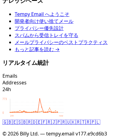
ナレッジベース
Tempy Email へようこそ
開発者向け使い捨てメール
プライバシー優先設計
スパムから受信トレイを守る
メールプライバシーのベストプラクティス
もっと記事を読む →
リアルタイム統計
Emails
Addresses
24h
773
0
24h
now
🇬🇧
🇪🇸
🇧🇷
🇩🇪
🇫🇷
🇯🇵
🇷🇺
🇰🇷
🇹🇷
🇵🇱
© 2026 Billy Ltd. — tempy.email
v177.e9cd6b3