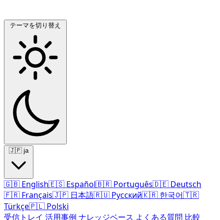
テーマを切り替え
🇯🇵
ja
🇬🇧
English
🇪🇸
Español
🇧🇷
Português
🇩🇪
Deutsch
🇫🇷
Français
🇯🇵
日本語
🇷🇺
Русский
🇰🇷
한국어
🇹🇷
Türkçe
🇵🇱
Polski
受信トレイ
活用事例
ナレッジベース
よくある質問
比較