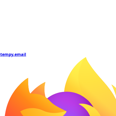
tempy
.email