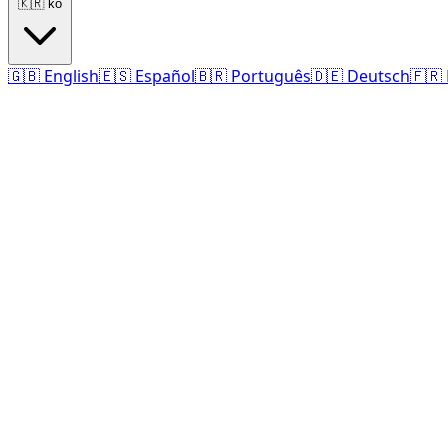
🇰🇷
ko
🇬🇧
English
🇪🇸
Español
🇧🇷
Português
🇩🇪
Deutsch
🇫🇷