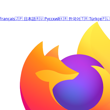
Français
🇯🇵
日本語
🇷🇺
Русский
🇰🇷
한국어
🇹🇷
Türkçe
🇵🇱