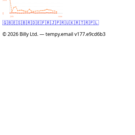
0
24h
now
🇬🇧
🇪🇸
🇧🇷
🇩🇪
🇫🇷
🇯🇵
🇷🇺
🇰🇷
🇹🇷
🇵🇱
© 2026 Billy Ltd. — tempy.email
v177.e9cd6b3