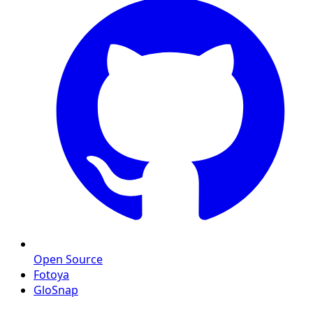
Open Source
Fotoya
GloSnap