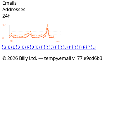
Emails
Addresses
24h
391
0
24h
now
🇬🇧
🇪🇸
🇧🇷
🇩🇪
🇫🇷
🇯🇵
🇷🇺
🇰🇷
🇹🇷
🇵🇱
© 2026 Billy Ltd. — tempy.email
v177.e9cd6b3