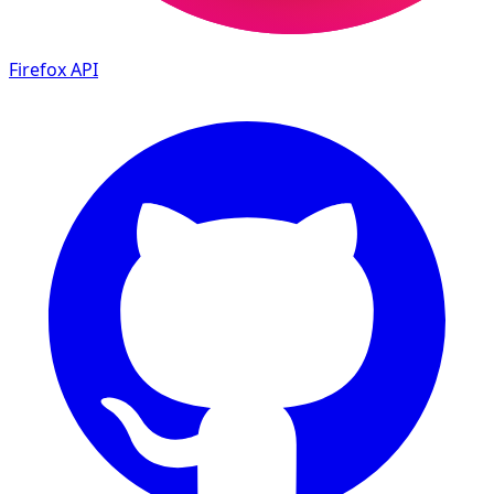
Firefox
API