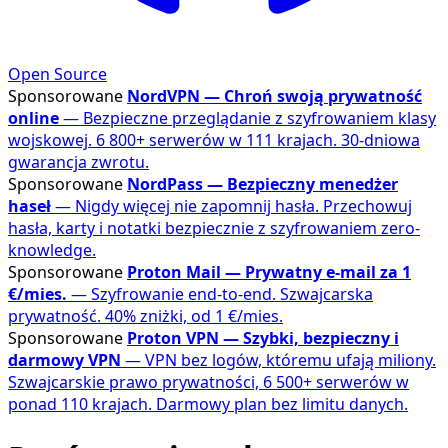
Open Source
Sponsorowane
NordVPN — Chroń swoją prywatność
online
— Bezpieczne przeglądanie z szyfrowaniem klasy
wojskowej. 6 800+ serwerów w 111 krajach. 30-dniowa
gwarancja zwrotu.
Sponsorowane
NordPass — Bezpieczny menedżer
haseł
— Nigdy więcej nie zapomnij hasła. Przechowuj
hasła, karty i notatki bezpiecznie z szyfrowaniem zero-
knowledge.
Sponsorowane
Proton Mail — Prywatny e-mail za 1
€/mies.
— Szyfrowanie end-to-end. Szwajcarska
prywatność. 40% zniżki, od 1 €/mies.
Sponsorowane
Proton VPN — Szybki, bezpieczny i
darmowy VPN
— VPN bez logów, któremu ufają miliony.
Szwajcarskie prawo prywatności, 6 500+ serwerów w
ponad 110 krajach. Darmowy plan bez limitu danych.