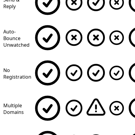
Reply
Auto-
Bounce
Unwatched
No
Registration
Multiple
Domains