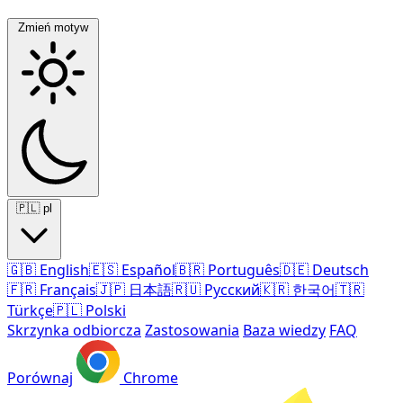
Zmień motyw
🇵🇱
pl
🇬🇧
English
🇪🇸
Español
🇧🇷
Português
🇩🇪
Deutsch
🇫🇷
Français
🇯🇵
日本語
🇷🇺
Русский
🇰🇷
한국어
🇹🇷
Türkçe
🇵🇱
Polski
Skrzynka odbiorcza
Zastosowania
Baza wiedzy
FAQ
Porównaj
Chrome