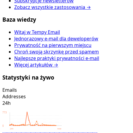
Subskrypcje newsletterów
Zobacz wszystkie zastosowania →
Baza wiedzy
Witaj w Tempy Email
Jednorazowy e-mail dla deweloperów
Prywatność na pierwszym miejscu
Chroń swoją skrzynkę przed spamem
Najlepsze praktyki prywatności e-mail
Więcej artykułów →
Statystyki na żywo
Emails
Addresses
24h
773
0
24h
now