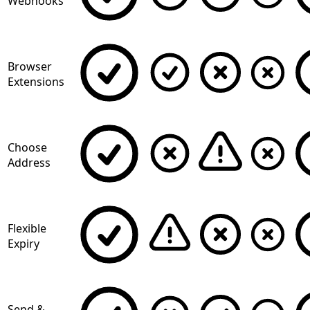
Webhooks
Browser
Extensions
Choose
Address
Flexible
Expiry
Send &