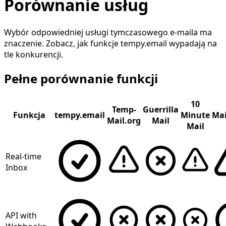
Porównanie usług
Wybór odpowiedniej usługi tymczasowego e-maila ma
znaczenie. Zobacz, jak funkcje tempy.email wypadają na
tle konkurencji.
Pełne porównanie funkcji
10
Temp-
Guerrilla
Funkcja
tempy.email
Minute
Mai
Mail.org
Mail
Mail
Real-time
Inbox
API with