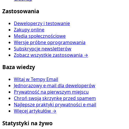
Zastosowania
Deweloperzy i testowanie
Zakupy online
Media społecznościowe
Wersje próbne oprogramowania
Subskrypcje newsletterów
Zobacz wszystkie zastosowania →
Baza wiedzy
Witaj w Tempy Email
Jednorazowy e-mail dla deweloperów
Prywatność na pierwszym miejscu
Chroń swoją skrzynkę przed spamem
Najlepsze praktyki prywatności e-mail
Więcej artykułów →
Statystyki na żywo