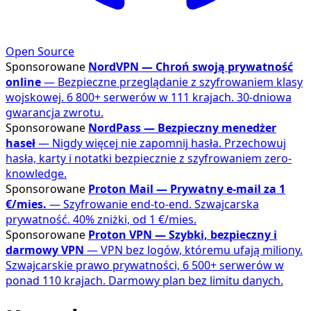
Open Source
Sponsorowane
NordVPN — Chroń swoją prywatność
online
— Bezpieczne przeglądanie z szyfrowaniem klasy
wojskowej. 6 800+ serwerów w 111 krajach. 30-dniowa
gwarancja zwrotu.
Sponsorowane
NordPass — Bezpieczny menedżer
haseł
— Nigdy więcej nie zapomnij hasła. Przechowuj
hasła, karty i notatki bezpiecznie z szyfrowaniem zero-
knowledge.
Sponsorowane
Proton Mail — Prywatny e-mail za 1
€/mies.
— Szyfrowanie end-to-end. Szwajcarska
prywatność. 40% zniżki, od 1 €/mies.
Sponsorowane
Proton VPN — Szybki, bezpieczny i
darmowy VPN
— VPN bez logów, któremu ufają miliony.
Szwajcarskie prawo prywatności, 6 500+ serwerów w
ponad 110 krajach. Darmowy plan bez limitu danych.