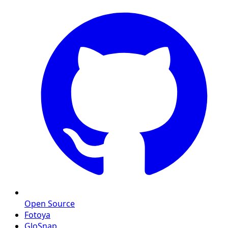
Open Source
Fotoya
GloSnap