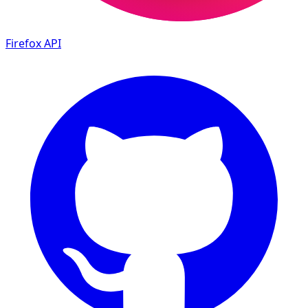
Firefox
API