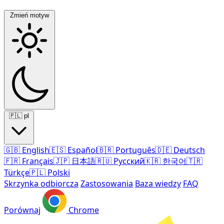
Zmień motyw
🇵🇱
pl
🇬🇧
English
🇪🇸
Español
🇧🇷
Português
🇩🇪
Deutsch
🇫🇷
Français
🇯🇵
日本語
🇷🇺
Русский
🇰🇷
한국어
🇹🇷
Türkçe
🇵🇱
Polski
Skrzynka odbiorcza
Zastosowania
Baza wiedzy
FAQ
Porównaj
Chrome