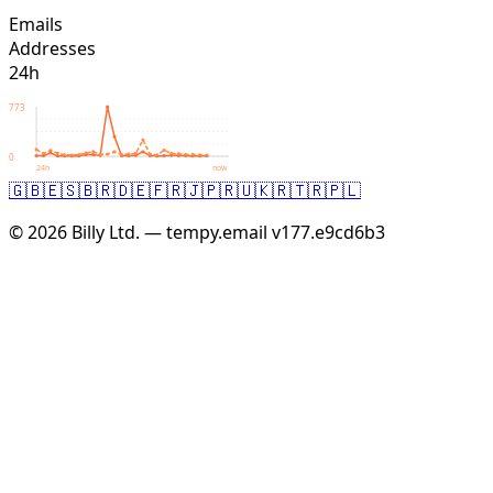
Emails
Addresses
24h
773
0
24h
now
🇬🇧
🇪🇸
🇧🇷
🇩🇪
🇫🇷
🇯🇵
🇷🇺
🇰🇷
🇹🇷
🇵🇱
© 2026 Billy Ltd. — tempy.email
v177.e9cd6b3