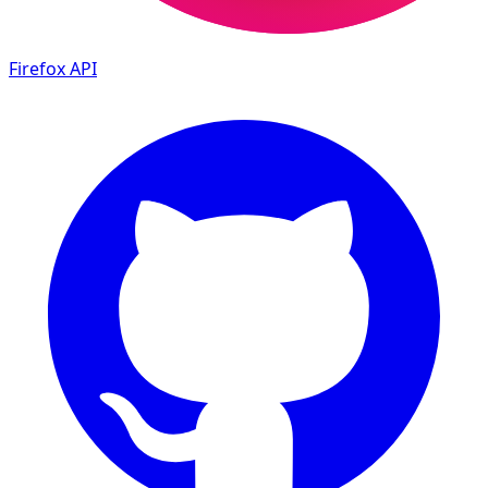
Firefox
API