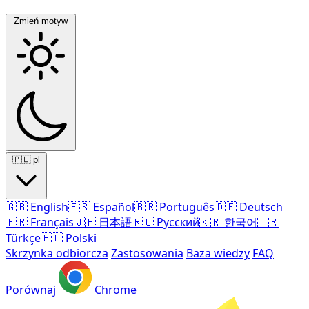
Zmień motyw
🇵🇱
pl
🇬🇧
English
🇪🇸
Español
🇧🇷
Português
🇩🇪
Deutsch
🇫🇷
Français
🇯🇵
日本語
🇷🇺
Русский
🇰🇷
한국어
🇹🇷
Türkçe
🇵🇱
Polski
Skrzynka odbiorcza
Zastosowania
Baza wiedzy
FAQ
Porównaj
Chrome