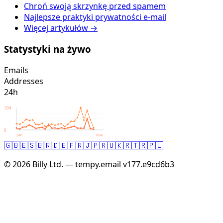
Chroń swoją skrzynkę przed spamem
Najlepsze praktyki prywatności e-mail
Więcej artykułów →
Statystyki na żywo
Emails
Addresses
24h
104
0
24h
now
🇬🇧
🇪🇸
🇧🇷
🇩🇪
🇫🇷
🇯🇵
🇷🇺
🇰🇷
🇹🇷
🇵🇱
© 2026 Billy Ltd. — tempy.email
v177.e9cd6b3