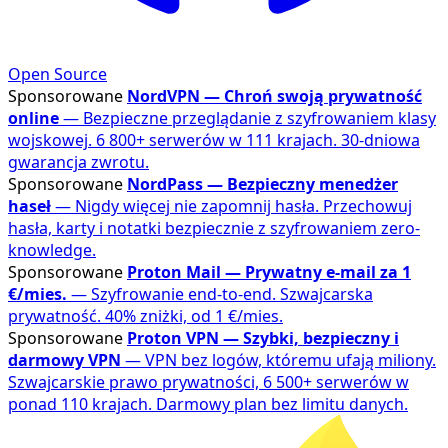
Open Source
Sponsorowane
NordVPN — Chroń swoją prywatność
online
— Bezpieczne przeglądanie z szyfrowaniem klasy
wojskowej. 6 800+ serwerów w 111 krajach. 30-dniowa
gwarancja zwrotu.
Sponsorowane
NordPass — Bezpieczny menedżer
haseł
— Nigdy więcej nie zapomnij hasła. Przechowuj
hasła, karty i notatki bezpiecznie z szyfrowaniem zero-
knowledge.
Sponsorowane
Proton Mail — Prywatny e-mail za 1
€/mies.
— Szyfrowanie end-to-end. Szwajcarska
prywatność. 40% zniżki, od 1 €/mies.
Sponsorowane
Proton VPN — Szybki, bezpieczny i
darmowy VPN
— VPN bez logów, któremu ufają miliony.
Szwajcarskie prawo prywatności, 6 500+ serwerów w
ponad 110 krajach. Darmowy plan bez limitu danych.