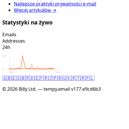
Najlepsze praktyki prywatności e-mail
Więcej artykułów →
Statystyki na żywo
Emails
Addresses
24h
773
0
24h
now
🇬🇧
🇪🇸
🇧🇷
🇩🇪
🇫🇷
🇯🇵
🇷🇺
🇰🇷
🇹🇷
🇵🇱
© 2026 Billy Ltd. — tempy.email
v177.e9cd6b3