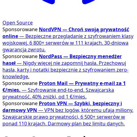
Open Source
Sponsorowane
NordVPN — Chroń swoją prywatność
online
— Bezpieczne przeglądanie z szyfrowaniem klasy
wojskowej. 6 800+ serwerów w 111 krajach. 30-dniowa
gwarancja zwrotu.
Sponsorowane
NordPass — Bezpieczny menedżer
haseł
— Nigdy więcej nie zapomnij hasła. Przechowuj
hasła, karty i notatki bezpiecznie z szyfrowaniem zero-
knowledge.
Sponsorowane
Proton Mail — Prywatny e-mail za 1
€/mies.
— Szyfrowanie end-to-end. Szwajcarska
prywatność. 40% zniżki, od 1 €/mies.
Sponsorowane
Proton VPN — Szybki, bezpieczny i
darmowy VPN
— VPN bez logów, któremu ufają miliony.
Szwajcarskie prawo prywatności, 6 500+ serwerów w
ponad 110 krajach. Darmowy plan bez limitu danych.