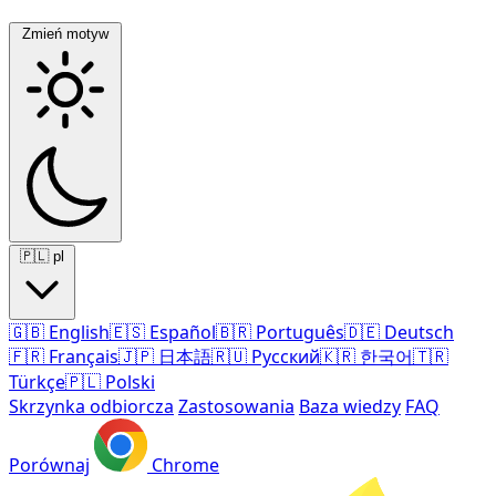
Zmień motyw
🇵🇱
pl
🇬🇧
English
🇪🇸
Español
🇧🇷
Português
🇩🇪
Deutsch
🇫🇷
Français
🇯🇵
日本語
🇷🇺
Русский
🇰🇷
한국어
🇹🇷
Türkçe
🇵🇱
Polski
Skrzynka odbiorcza
Zastosowania
Baza wiedzy
FAQ
Porównaj
Chrome