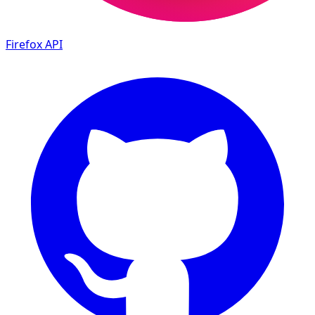
Firefox
API