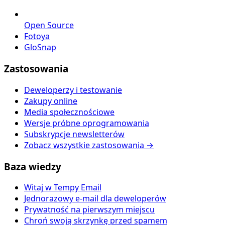
Open Source
Fotoya
GloSnap
Zastosowania
Deweloperzy i testowanie
Zakupy online
Media społecznościowe
Wersje próbne oprogramowania
Subskrypcje newsletterów
Zobacz wszystkie zastosowania →
Baza wiedzy
Witaj w Tempy Email
Jednorazowy e-mail dla deweloperów
Prywatność na pierwszym miejscu
Chroń swoją skrzynkę przed spamem