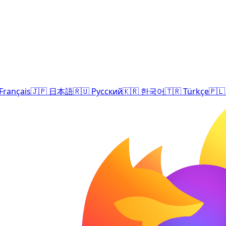
Français
🇯🇵
日本語
🇷🇺
Русский
🇰🇷
한국어
🇹🇷
Türkçe
🇵🇱