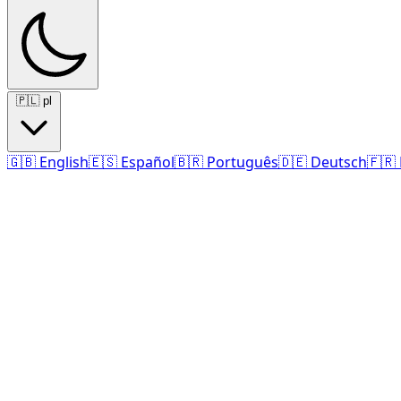
🇵🇱
pl
🇬🇧
English
🇪🇸
Español
🇧🇷
Português
🇩🇪
Deutsch
🇫🇷