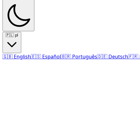
🇵🇱
pl
🇬🇧
English
🇪🇸
Español
🇧🇷
Português
🇩🇪
Deutsch
🇫🇷