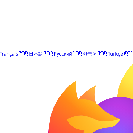
Français
🇯🇵
日本語
🇷🇺
Русский
🇰🇷
한국어
🇹🇷
Türkçe
🇵🇱