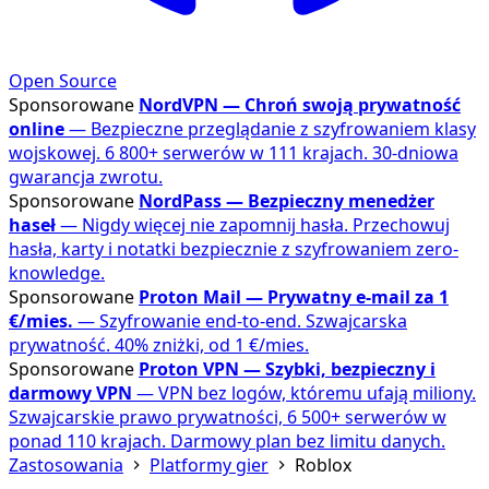
Open Source
Sponsorowane
NordVPN — Chroń swoją prywatność
online
— Bezpieczne przeglądanie z szyfrowaniem klasy
wojskowej. 6 800+ serwerów w 111 krajach. 30-dniowa
gwarancja zwrotu.
Sponsorowane
NordPass — Bezpieczny menedżer
haseł
— Nigdy więcej nie zapomnij hasła. Przechowuj
hasła, karty i notatki bezpiecznie z szyfrowaniem zero-
knowledge.
Sponsorowane
Proton Mail — Prywatny e-mail za 1
€/mies.
— Szyfrowanie end-to-end. Szwajcarska
prywatność. 40% zniżki, od 1 €/mies.
Sponsorowane
Proton VPN — Szybki, bezpieczny i
darmowy VPN
— VPN bez logów, któremu ufają miliony.
Szwajcarskie prawo prywatności, 6 500+ serwerów w
ponad 110 krajach. Darmowy plan bez limitu danych.
Zastosowania
Platformy gier
Roblox