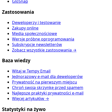
GloSnap
Zastosowania
Deweloperzy i testowanie
Zakupy online
Media społecznościowe
Wersje próbne oprogramowania
Subskrypcje newsletterów
Zobacz wszystkie zastosowania →
Baza wiedzy
Witaj w Tempy Email
Jednorazowy e-mail dla deweloperów
Prywatność na pierwszym miejscu
Chroń swoją skrzynkę przed spamem
Najlepsze praktyki prywatności e-mail
Więcej artykułów →
Statystyki na żywo