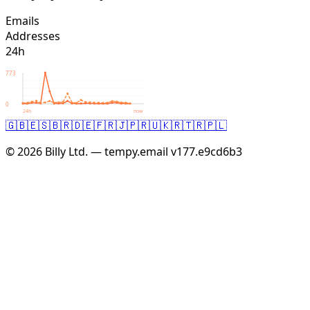
Emails
Addresses
24h
773
0
24h
now
🇬🇧
🇪🇸
🇧🇷
🇩🇪
🇫🇷
🇯🇵
🇷🇺
🇰🇷
🇹🇷
🇵🇱
© 2026 Billy Ltd. — tempy.email
v177.e9cd6b3