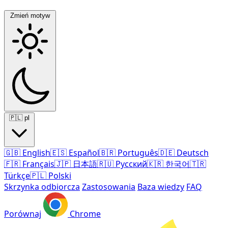
Zmień motyw
🇵🇱
pl
🇬🇧
English
🇪🇸
Español
🇧🇷
Português
🇩🇪
Deutsch
🇫🇷
Français
🇯🇵
日本語
🇷🇺
Русский
🇰🇷
한국어
🇹🇷
Türkçe
🇵🇱
Polski
Skrzynka odbiorcza
Zastosowania
Baza wiedzy
FAQ
Porównaj
Chrome