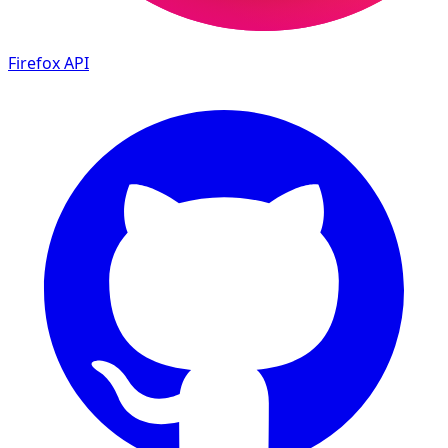
Firefox
API