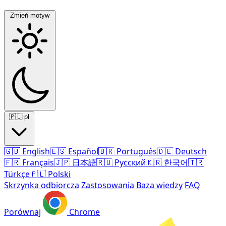
Zmień motyw
🇵🇱
pl
🇬🇧
English
🇪🇸
Español
🇧🇷
Português
🇩🇪
Deutsch
🇫🇷
Français
🇯🇵
日本語
🇷🇺
Русский
🇰🇷
한국어
🇹🇷
Türkçe
🇵🇱
Polski
Skrzynka odbiorcza
Zastosowania
Baza wiedzy
FAQ
Porównaj
Chrome