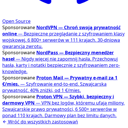
Open Source
Sponsorowane
NordVPN — Chroń swoją prywatność
online
— Bezpieczne przeglądanie z szyfrowaniem klasy
wojskowej. 6 800+ serwerów w 111 krajach. 30-dniowa
gwarancja zwrotu.
Sponsorowane
NordPass — Bezpieczny menedżer
haseł
— Nigdy więcej nie zapomnij hasła. Przechowuj
hasła, karty i notatki bezpiecznie z szyfrowaniem zero-
knowledge.
Sponsorowane
Proton Mail — Prywatny e-mail za 1
€/mies.
— Szyfrowanie end-to-end. Szwajcarska
prywatność. 40% zniżki, od 1 €/mies.
Sponsorowane
Proton VPN — Szybki, bezpieczny i
darmowy VPN
— VPN bez logów, któremu ufają miliony.
Szwajcarskie prawo prywatności, 6 500+ serwerów w
ponad 110 krajach. Darmowy plan bez limitu danych.
Wróć do wszystkich zastosowań