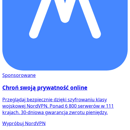
Sponsorowane
Chroń swoją prywatność online
Przeglądaj bezpiecznie dzięki szyfrowaniu klasy
wojskowej NordVPN. Ponad 6 800 serwerów w 111
krajach. 30-dniowa gwarancja zwrotu pieniędzy.
Wypróbuj NordVPN