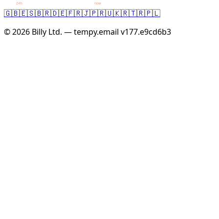
24h
now
🇬🇧
🇪🇸
🇧🇷
🇩🇪
🇫🇷
🇯🇵
🇷🇺
🇰🇷
🇹🇷
🇵🇱
© 2026 Billy Ltd. — tempy.email
v177.e9cd6b3