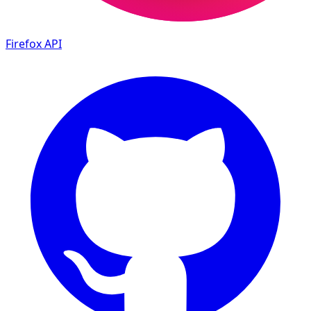
Firefox
API