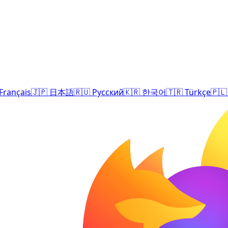
Français
🇯🇵
日本語
🇷🇺
Русский
🇰🇷
한국어
🇹🇷
Türkçe
🇵🇱