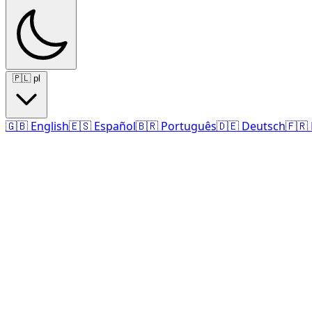
🇵🇱
pl
🇬🇧
English
🇪🇸
Español
🇧🇷
Português
🇩🇪
Deutsch
🇫🇷