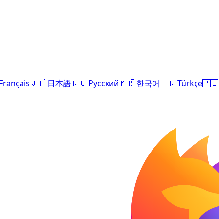
Français
🇯🇵
日本語
🇷🇺
Русский
🇰🇷
한국어
🇹🇷
Türkçe
🇵🇱