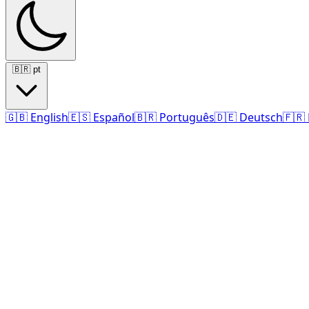
🇧🇷
pt
🇬🇧
English
🇪🇸
Español
🇧🇷
Português
🇩🇪
Deutsch
🇫🇷