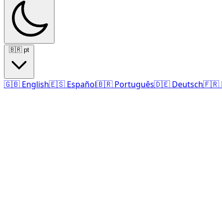
🇧🇷
pt
🇬🇧
English
🇪🇸
Español
🇧🇷
Português
🇩🇪
Deutsch
🇫🇷