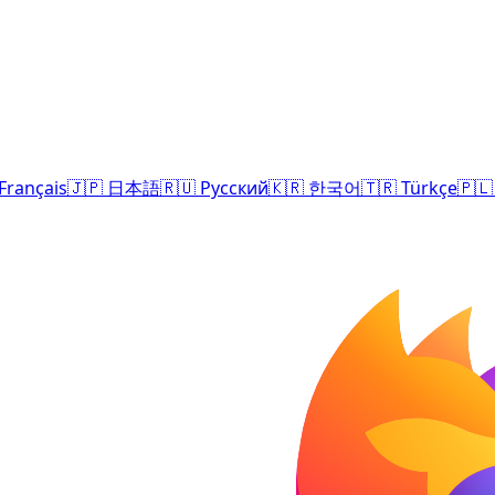
Français
🇯🇵
日本語
🇷🇺
Русский
🇰🇷
한국어
🇹🇷
Türkçe
🇵🇱