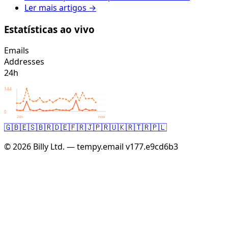
Ler mais artigos →
Estatísticas ao vivo
Emails
Addresses
24h
144
0
24h
now
🇬🇧
🇪🇸
🇧🇷
🇩🇪
🇫🇷
🇯🇵
🇷🇺
🇰🇷
🇹🇷
🇵🇱
© 2026 Billy Ltd. — tempy.email
v177.e9cd6b3