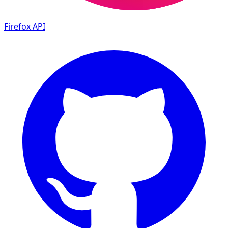
Firefox
API