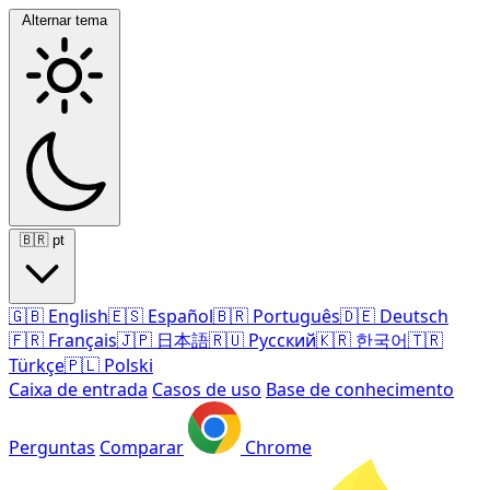
Alternar tema
🇧🇷
pt
🇬🇧
English
🇪🇸
Español
🇧🇷
Português
🇩🇪
Deutsch
🇫🇷
Français
🇯🇵
日本語
🇷🇺
Русский
🇰🇷
한국어
🇹🇷
Türkçe
🇵🇱
Polski
Caixa de entrada
Casos de uso
Base de conhecimento
Perguntas
Comparar
Chrome