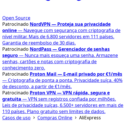
Open Source
Patrocinado
NordVPN — Proteja sua privacidade
online
— Navegue com segurança com criptografia de
nível militar. Mais de 6.800 servidores em 111 países.
Garantia de reembolso de 30 dias.
Patrocinado
NordPass — Gerenciador de senhas
seguro
— Nunca mais esqueça uma senha. Armazene
senhas, cartões e notas com criptografia de
conhecimento zero.
Patrocinado
Proton Mail — E-mail privado por €1/mês
— Criptografia de ponta a ponta. Privacidade suíça. 40%
de desconto, a partir de €1/mês.
Patrocinado
Proton VPN — VPN rápida, segura e
gratuita
— VPN sem registros confiada por milhões.
Leis de privacidade suíças, 6.500+ servidores em mais de
110 países. Plano gratuito sem limites de dados.
Casos de uso
Compras Online
AliExpress