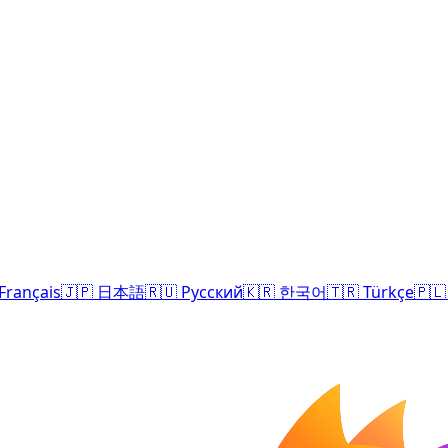
Français
🇯🇵
日本語
🇷🇺
Русский
🇰🇷
한국어
🇹🇷
Türkçe
🇵🇱