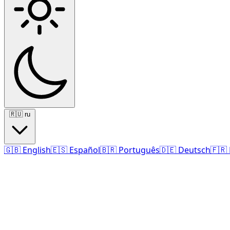
🇷🇺
ru
🇬🇧
English
🇪🇸
Español
🇧🇷
Português
🇩🇪
Deutsch
🇫🇷