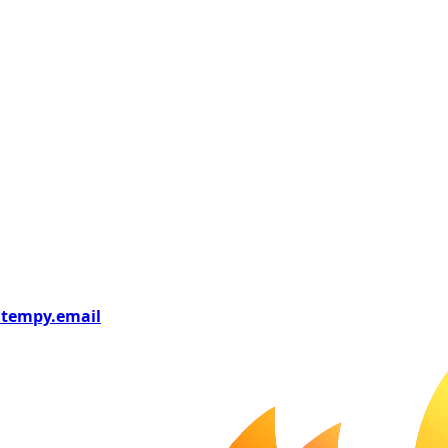
tempy
.email