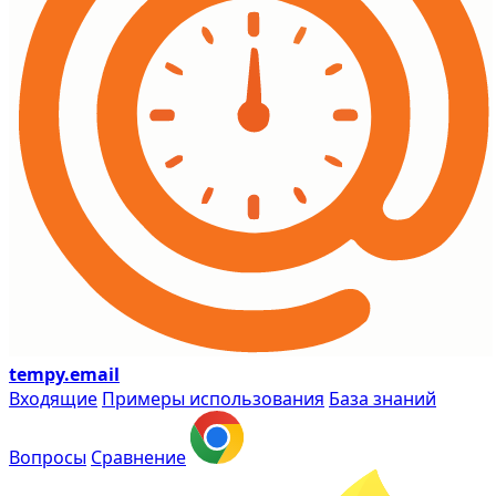
tempy
.email
Входящие
Примеры использования
База знаний
Вопросы
Сравнение