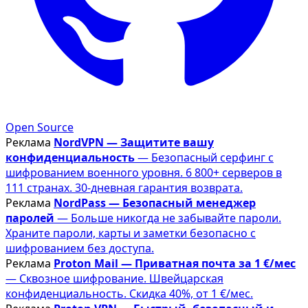
Open Source
Реклама
NordVPN — Защитите вашу
конфиденциальность
— Безопасный серфинг с
шифрованием военного уровня. 6 800+ серверов в
111 странах. 30-дневная гарантия возврата.
Реклама
NordPass — Безопасный менеджер
паролей
— Больше никогда не забывайте пароли.
Храните пароли, карты и заметки безопасно с
шифрованием без доступа.
Реклама
Proton Mail — Приватная почта за 1 €/мес
— Сквозное шифрование. Швейцарская
конфиденциальность. Скидка 40%, от 1 €/мес.