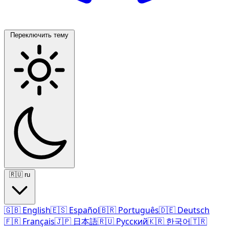
Переключить тему
🇷🇺
ru
🇬🇧
English
🇪🇸
Español
🇧🇷
Português
🇩🇪
Deutsch
🇫🇷
Français
🇯🇵
日本語
🇷🇺
Русский
🇰🇷
한국어
🇹🇷