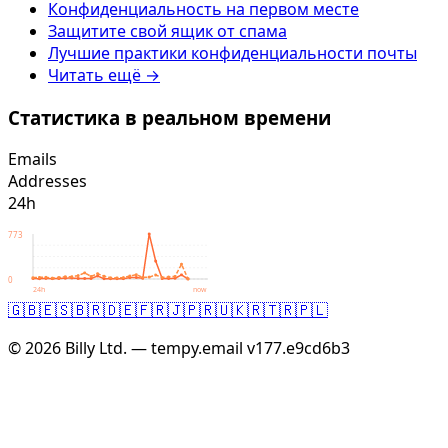
Конфиденциальность на первом месте
Защитите свой ящик от спама
Лучшие практики конфиденциальности почты
Читать ещё →
Статистика в реальном времени
Emails
Addresses
24h
773
0
24h
now
🇬🇧
🇪🇸
🇧🇷
🇩🇪
🇫🇷
🇯🇵
🇷🇺
🇰🇷
🇹🇷
🇵🇱
© 2026 Billy Ltd. — tempy.email
v177.e9cd6b3