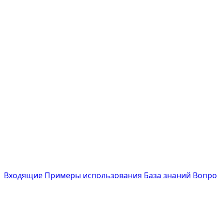
Входящие
Примеры использования
База знаний
Вопро