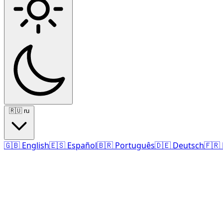
🇷🇺
ru
🇬🇧
English
🇪🇸
Español
🇧🇷
Português
🇩🇪
Deutsch
🇫🇷