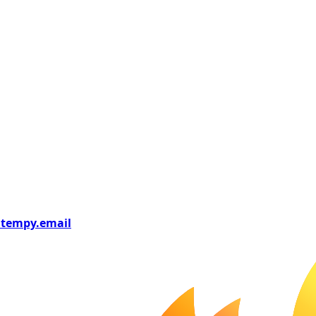
tempy
.email