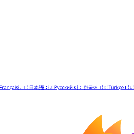
Français
🇯🇵
日本語
🇷🇺
Русский
🇰🇷
한국어
🇹🇷
Türkçe
🇵🇱