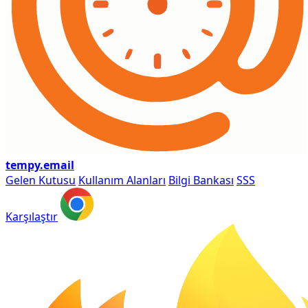
tempy
.email
Gelen Kutusu
Kullanım Alanları
Bilgi Bankası
SSS
Karşılaştır