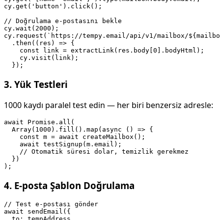
cy.get('button').click();

// Doğrulama e-postasını bekle

cy.wait(2000);

cy.request(`https://tempy.email/api/v1/mailbox/${mailbo
  .then((res) => {

    const link = extractLink(res.body[0].bodyHtml);

    cy.visit(link);

3. Yük Testleri
1000 kaydı paralel test edin — her biri benzersiz adresle:
await Promise.all(

  Array(1000).fill().map(async () => {

    const m = await createMailbox();

    await testSignup(m.email);

    // Otomatik süresi dolar, temizlik gerekmez

  })

4. E-posta Şablon Doğrulama
// Test e-postası gönder

await sendEmail({

  to: tempAddress,
