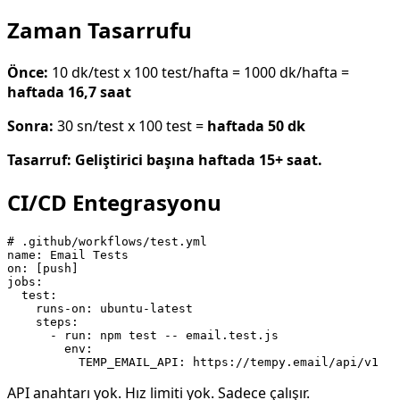
Zaman Tasarrufu
Önce:
10 dk/test x 100 test/hafta = 1000 dk/hafta =
haftada 16,7 saat
Sonra:
30 sn/test x 100 test =
haftada 50 dk
Tasarruf: Geliştirici başına haftada 15+ saat.
CI/CD Entegrasyonu
# .github/workflows/test.yml

name: Email Tests

on: [push]

jobs:

  test:

    runs-on: ubuntu-latest

    steps:

      - run: npm test -- email.test.js

        env:

API anahtarı yok. Hız limiti yok. Sadece çalışır.