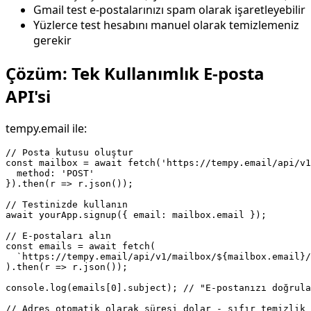
Gmail test e-postalarınızı spam olarak işaretleyebilir
Yüzlerce test hesabını manuel olarak temizlemeniz
gerekir
Çözüm: Tek Kullanımlık E-posta
API'si
tempy.email ile:
// Posta kutusu oluştur

const mailbox = await fetch('https://tempy.email/api/v1
  method: 'POST'

}).then(r => r.json());

// Testinizde kullanın

await yourApp.signup({ email: mailbox.email });

// E-postaları alın

const emails = await fetch(

  `https://tempy.email/api/v1/mailbox/${mailbox.email}/
).then(r => r.json());

console.log(emails[0].subject); // "E-postanızı doğrula