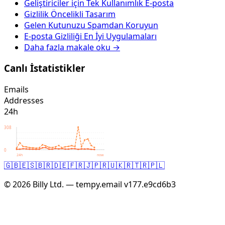
Geliştiriciler için Tek Kullanımlık E-posta
Gizlilik Öncelikli Tasarım
Gelen Kutunuzu Spamdan Koruyun
E-posta Gizliliği En İyi Uygulamaları
Daha fazla makale oku →
Canlı İstatistikler
Emails
Addresses
24h
308
0
24h
now
🇬🇧
🇪🇸
🇧🇷
🇩🇪
🇫🇷
🇯🇵
🇷🇺
🇰🇷
🇹🇷
🇵🇱
© 2026 Billy Ltd. — tempy.email
v177.e9cd6b3