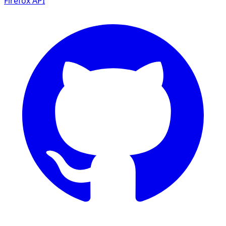
Firefox
API