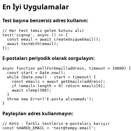
En İyi Uygulamalar
Test başına benzersiz adres kullanın:
// Her test temiz gelen kutusu alır

test('signup', async () => {

  const email = await createUniqueEmail();

  await testWith(email);

E-postaları periyodik olarak sorgulayın:
async function pollForEmail(address, timeout = 10000) {

  const start = Date.now();

  while (Date.now() - start < timeout) {

    const emails = await getEmails(address);

    if (emails.length > 0) return emails[0];

    await sleep(500);

  }

  throw new Error('E-posta alınamadı');

Paylaşılan adres kullanmayın:
// Kötü - farklı testlerin e-postaları karışır
