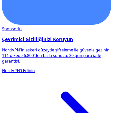
Sponsorlu
Çevrimiçi Gizliliğinizi Koruyun
NordVPN'in askeri düzeyde şifreleme ile güvenle gezinin.
111 ülkede 6.800'den fazla sunucu. 30 gün para iade
garantisi.
NordVPN'i Edinin