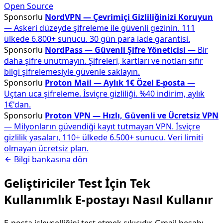
Open Source
Sponsorlu
NordVPN — Çevrimiçi Gizliliğinizi Koruyun
— Askeri düzeyde şifreleme ile güvenli gezinin. 111
ülkede 6.800+ sunucu. 30 gün para iade garantisi.
Sponsorlu
NordPass — Güvenli Şifre Yöneticisi
— Bir
daha şifre unutmayın. Şifreleri, kartları ve notları sıfır
bilgi şifrelemesiyle güvenle saklayın.
Sponsorlu
Proton Mail — Aylık 1€ Özel E-posta
—
Uçtan uca şifreleme. İsviçre gizliliği. %40 indirim, aylık
1€'dan.
Sponsorlu
Proton VPN — Hızlı, Güvenli ve Ücretsiz VPN
— Milyonların güvendiği kayıt tutmayan VPN. İsviçre
gizlilik yasaları, 110+ ülkede 6.500+ sunucu. Veri limiti
olmayan ücretsiz plan.
Bilgi bankasına dön
Geliştiriciler Test İçin Tek
Kullanımlık E-postayı Nasıl Kullanır
E-posta işlevselliğini test etmek sıkıcıdır. Gmail hesabı