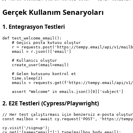
Gerçek Kullanım Senaryoları
1. Entegrasyon Testleri
def test_welcome_email():

    # Geçici posta kutusu oluştur

    r = requests.post('https://tempy.email/api/v1/mailb
    email = r.json()['email']

    # Kullanıcı oluştur

    create_user(email=email)

    # Gelen kutusunu kontrol et

    time.sleep(2)

    emails = requests.get(f'https://tempy.email/api/v1/
2. E2E Testleri (Cypress/Playwright)
// Her test çalıştırması için benzersiz e-posta oluştur

const mailbox = await cy.request('POST', 'https://tempy
cy.visit('/signup');

cy.get('[name="email"]').type(mailbox.body.email);
