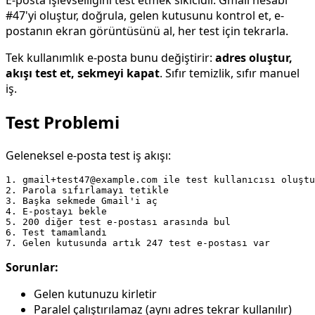
#47'yi oluştur, doğrula, gelen kutusunu kontrol et, e-
postanın ekran görüntüsünü al, her test için tekrarla.
Tek kullanımlık e-posta bunu değiştirir:
adres oluştur,
akışı test et, sekmeyi kapat
. Sıfır temizlik, sıfır manuel
iş.
Test Problemi
Geleneksel e-posta test iş akışı:
1. gmail+test47@example.com ile test kullanıcısı oluştu
2. Parola sıfırlamayı tetikle

3. Başka sekmede Gmail'i aç

4. E-postayı bekle

5. 200 diğer test e-postası arasında bul

6. Test tamamlandı

Sorunlar:
Gelen kutunuzu kirletir
Paralel çalıştırılamaz (aynı adres tekrar kullanılır)