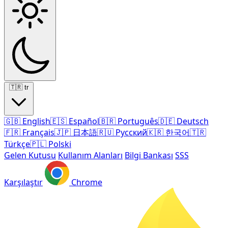
🇹🇷
tr
🇬🇧
English
🇪🇸
Español
🇧🇷
Português
🇩🇪
Deutsch
🇫🇷
Français
🇯🇵
日本語
🇷🇺
Русский
🇰🇷
한국어
🇹🇷
Türkçe
🇵🇱
Polski
Gelen Kutusu
Kullanım Alanları
Bilgi Bankası
SSS
Karşılaştır
Chrome