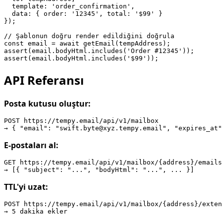
  template: 'order_confirmation',

  data: { order: '12345', total: '$99' }

});

// Şablonun doğru render edildiğini doğrula

const email = await getEmail(tempAddress);

assert(email.bodyHtml.includes('Order #12345'));

API Referansı
Posta kutusu oluştur:
POST https://tempy.email/api/v1/mailbox

E-postaları al:
GET https://tempy.email/api/v1/mailbox/{address}/emails

TTL'yi uzat:
POST https://tempy.email/api/v1/mailbox/{address}/exten