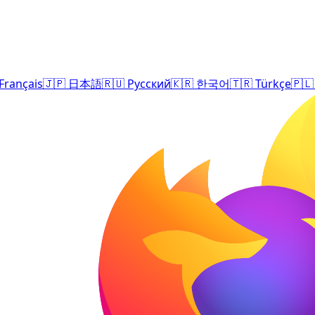
Français
🇯🇵
日本語
🇷🇺
Русский
🇰🇷
한국어
🇹🇷
Türkçe
🇵🇱