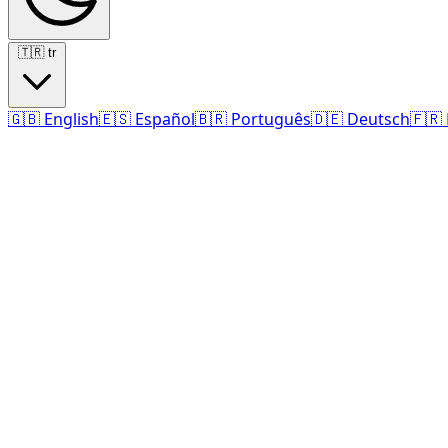
🇹🇷
tr
🇬🇧
English
🇪🇸
Español
🇧🇷
Português
🇩🇪
Deutsch
🇫🇷