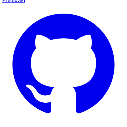
Firefox
API