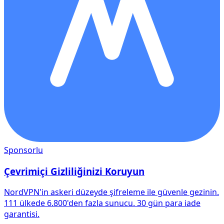
Sponsorlu
Çevrimiçi Gizliliğinizi Koruyun
NordVPN'in askeri düzeyde şifreleme ile güvenle gezinin.
111 ülkede 6.800'den fazla sunucu. 30 gün para iade
garantisi.