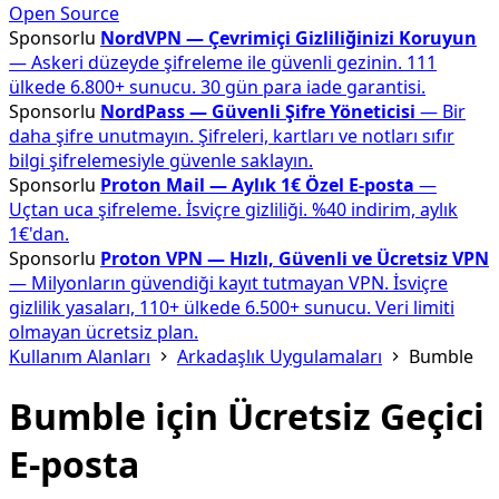
Open Source
Sponsorlu
NordVPN — Çevrimiçi Gizliliğinizi Koruyun
— Askeri düzeyde şifreleme ile güvenli gezinin. 111
ülkede 6.800+ sunucu. 30 gün para iade garantisi.
Sponsorlu
NordPass — Güvenli Şifre Yöneticisi
— Bir
daha şifre unutmayın. Şifreleri, kartları ve notları sıfır
bilgi şifrelemesiyle güvenle saklayın.
Sponsorlu
Proton Mail — Aylık 1€ Özel E-posta
—
Uçtan uca şifreleme. İsviçre gizliliği. %40 indirim, aylık
1€'dan.
Sponsorlu
Proton VPN — Hızlı, Güvenli ve Ücretsiz VPN
— Milyonların güvendiği kayıt tutmayan VPN. İsviçre
gizlilik yasaları, 110+ ülkede 6.500+ sunucu. Veri limiti
olmayan ücretsiz plan.
Kullanım Alanları
Arkadaşlık Uygulamaları
Bumble
Bumble için Ücretsiz Geçici
E-posta