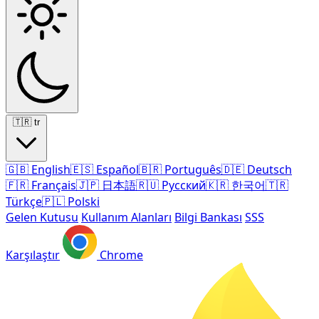
🇹🇷
tr
🇬🇧
English
🇪🇸
Español
🇧🇷
Português
🇩🇪
Deutsch
🇫🇷
Français
🇯🇵
日本語
🇷🇺
Русский
🇰🇷
한국어
🇹🇷
Türkçe
🇵🇱
Polski
Gelen Kutusu
Kullanım Alanları
Bilgi Bankası
SSS
Karşılaştır
Chrome