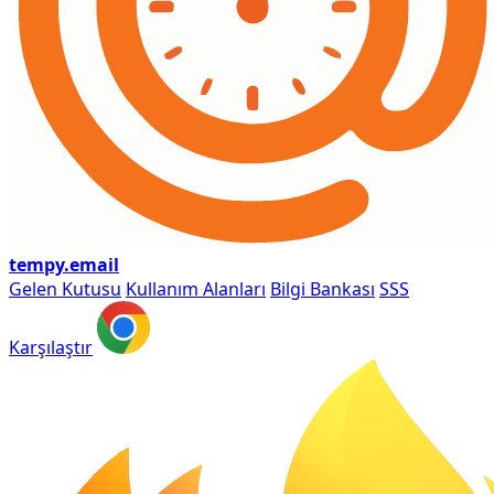
tempy
.email
Gelen Kutusu
Kullanım Alanları
Bilgi Bankası
SSS
Karşılaştır