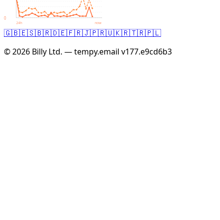
0
24h
now
🇬🇧
🇪🇸
🇧🇷
🇩🇪
🇫🇷
🇯🇵
🇷🇺
🇰🇷
🇹🇷
🇵🇱
© 2026 Billy Ltd. — tempy.email
v177.e9cd6b3