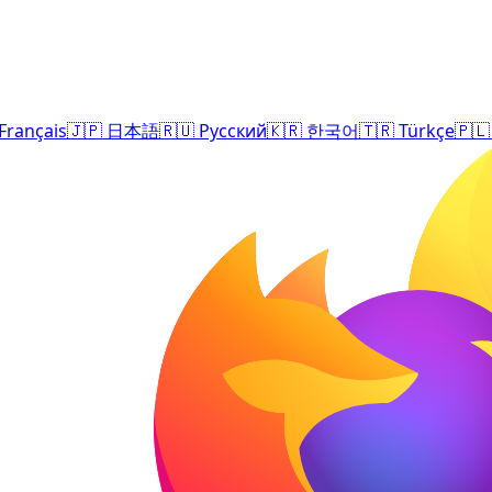
Français
🇯🇵
日本語
🇷🇺
Русский
🇰🇷
한국어
🇹🇷
Türkçe
🇵🇱