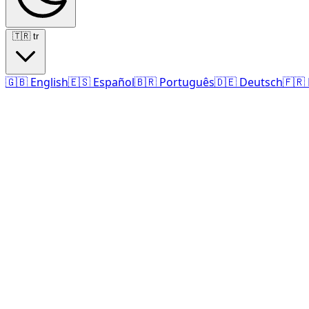
🇹🇷
tr
🇬🇧
English
🇪🇸
Español
🇧🇷
Português
🇩🇪
Deutsch
🇫🇷