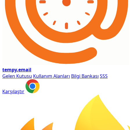
tempy
.email
Gelen Kutusu
Kullanım Alanları
Bilgi Bankası
SSS
Karşılaştır