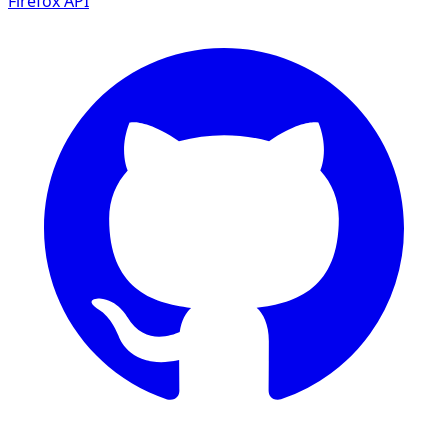
Firefox
API