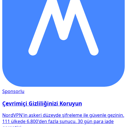
Sponsorlu
Çevrimiçi Gizliliğinizi Koruyun
NordVPN'in askeri düzeyde şifreleme ile güvenle gezinin.
111 ülkede 6.800'den fazla sunucu. 30 gün para iade