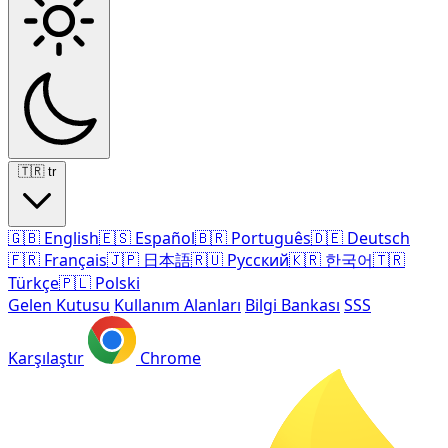
🇹🇷
tr
🇬🇧
English
🇪🇸
Español
🇧🇷
Português
🇩🇪
Deutsch
🇫🇷
Français
🇯🇵
日本語
🇷🇺
Русский
🇰🇷
한국어
🇹🇷
Türkçe
🇵🇱
Polski
Gelen Kutusu
Kullanım Alanları
Bilgi Bankası
SSS
Karşılaştır
Chrome