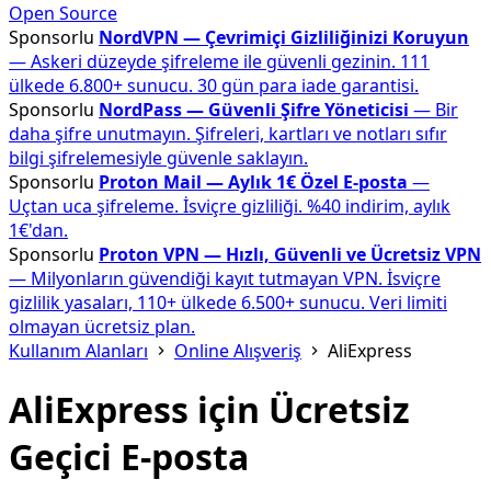
Open Source
Sponsorlu
NordVPN — Çevrimiçi Gizliliğinizi Koruyun
— Askeri düzeyde şifreleme ile güvenli gezinin. 111
ülkede 6.800+ sunucu. 30 gün para iade garantisi.
Sponsorlu
NordPass — Güvenli Şifre Yöneticisi
— Bir
daha şifre unutmayın. Şifreleri, kartları ve notları sıfır
bilgi şifrelemesiyle güvenle saklayın.
Sponsorlu
Proton Mail — Aylık 1€ Özel E-posta
—
Uçtan uca şifreleme. İsviçre gizliliği. %40 indirim, aylık
1€'dan.
Sponsorlu
Proton VPN — Hızlı, Güvenli ve Ücretsiz VPN
— Milyonların güvendiği kayıt tutmayan VPN. İsviçre
gizlilik yasaları, 110+ ülkede 6.500+ sunucu. Veri limiti
olmayan ücretsiz plan.
Kullanım Alanları
Online Alışveriş
AliExpress
AliExpress için Ücretsiz
Geçici E-posta