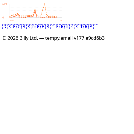
649
0
24h
now
🇬🇧
🇪🇸
🇧🇷
🇩🇪
🇫🇷
🇯🇵
🇷🇺
🇰🇷
🇹🇷
🇵🇱
© 2026 Billy Ltd. — tempy.email
v177.e9cd6b3