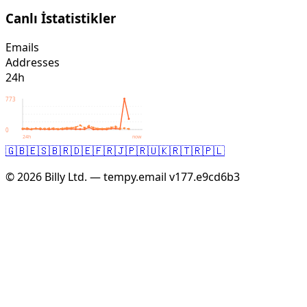
Canlı İstatistikler
Emails
Addresses
24h
773
0
24h
now
🇬🇧
🇪🇸
🇧🇷
🇩🇪
🇫🇷
🇯🇵
🇷🇺
🇰🇷
🇹🇷
🇵🇱
© 2026 Billy Ltd. — tempy.email
v177.e9cd6b3