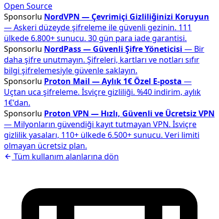
Open Source
Sponsorlu
NordVPN — Çevrimiçi Gizliliğinizi Koruyun
— Askeri düzeyde şifreleme ile güvenli gezinin. 111
ülkede 6.800+ sunucu. 30 gün para iade garantisi.
Sponsorlu
NordPass — Güvenli Şifre Yöneticisi
— Bir
daha şifre unutmayın. Şifreleri, kartları ve notları sıfır
bilgi şifrelemesiyle güvenle saklayın.
Sponsorlu
Proton Mail — Aylık 1€ Özel E-posta
—
Uçtan uca şifreleme. İsviçre gizliliği. %40 indirim, aylık
1€'dan.
Sponsorlu
Proton VPN — Hızlı, Güvenli ve Ücretsiz VPN
— Milyonların güvendiği kayıt tutmayan VPN. İsviçre
gizlilik yasaları, 110+ ülkede 6.500+ sunucu. Veri limiti
olmayan ücretsiz plan.
Tüm kullanım alanlarına dön