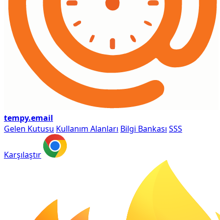
tempy
.email
Gelen Kutusu
Kullanım Alanları
Bilgi Bankası
SSS
Karşılaştır