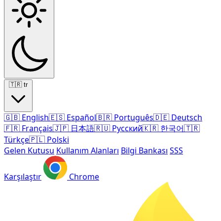
🇹🇷
tr
🇬🇧
English
🇪🇸
Español
🇧🇷
Português
🇩🇪
Deutsch
🇫🇷
Français
🇯🇵
日本語
🇷🇺
Русский
🇰🇷
한국어
🇹🇷
Türkçe
🇵🇱
Polski
Gelen Kutusu
Kullanım Alanları
Bilgi Bankası
SSS
Karşılaştır
Chrome