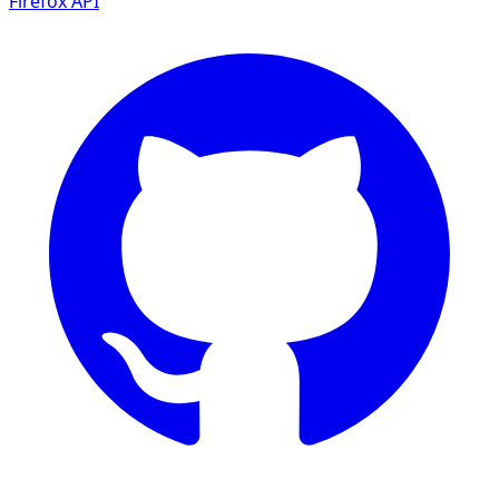
Firefox
API