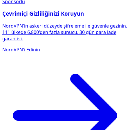
Sponsorlu
Çevrimiçi Gizliliğinizi Koruyun
NordVPN'in askeri düzeyde şifreleme ile güvenle gezinin.
111 ülkede 6.800'den fazla sunucu. 30 gün para iade
garantisi.
NordVPN'i Edinin